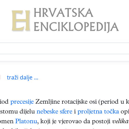
a
traži dalje ...
riod
precesije
Zemljine rotacijske osi (period u 
stomu dijelu
nebeske sfere
i
proljetna točka
opi
spomen
Platonu
, koji je vjerovao da postoji
velika