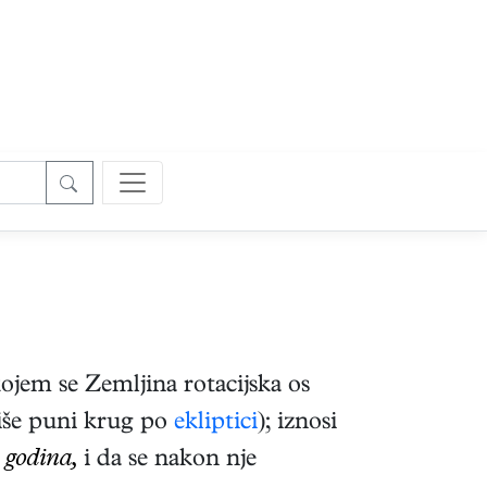
kojem se Zemljina rotacijska os
še puni krug po
ekliptici
); iznosi
 godina,
i da se nakon nje