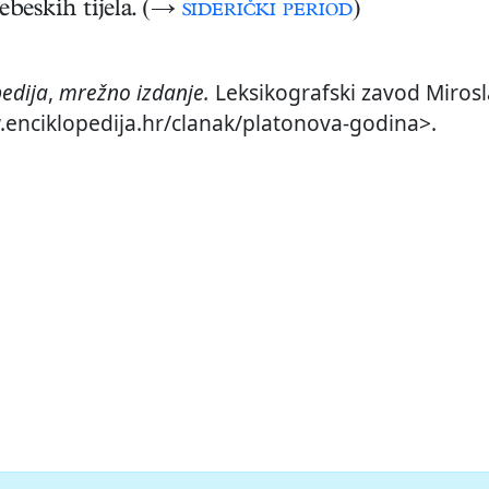
ebeskih tijela. (→
siderički period
)
edija
,
mrežno izdanje.
Leksikografski zavod Mirosla
w.enciklopedija.hr/clanak/platonova-godina>.