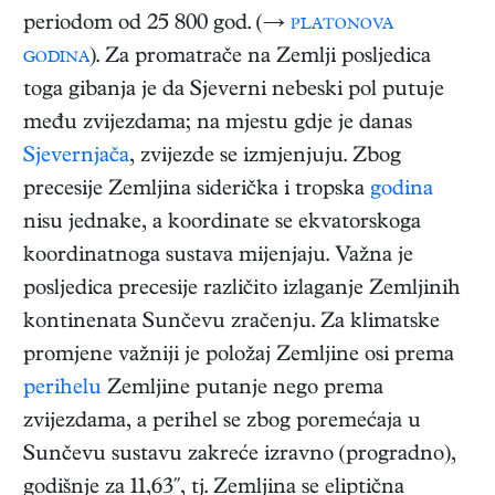
periodom od 25 800 god. (→
platonova
godina
). Za promatrače na Zemlji posljedica
toga gibanja je da Sjeverni nebeski pol putuje
među zvijezdama; na mjestu gdje je danas
Sjevernjača
, zvijezde se izmjenjuju. Zbog
precesije Zemljina siderička i tropska
godina
nisu jednake, a koordinate se ekvatorskoga
koordinatnoga sustava mijenjaju. Važna je
posljedica precesije različito izlaganje Zemljinih
kontinenata Sunčevu zračenju. Za klimatske
promjene važniji je položaj Zemljine osi prema
perihelu
Zemljine putanje nego prema
zvijezdama, a perihel se zbog poremećaja u
Sunčevu sustavu zakreće izravno (progradno),
godišnje za 11,63′′, tj. Zemljina se eliptična