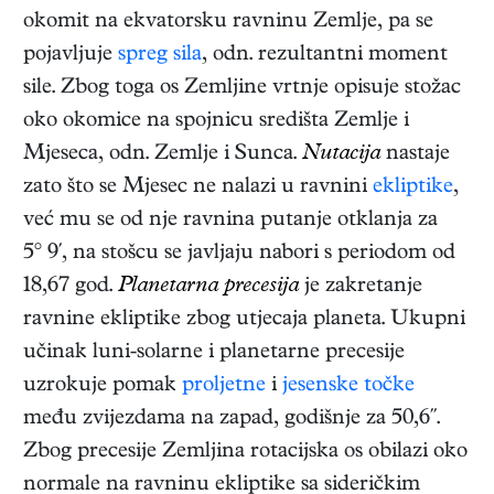
okomit na ekvatorsku ravninu Zemlje, pa se
pojavljuje
spreg sila
, odn. rezultantni moment
sile. Zbog toga os Zemljine vrtnje opisuje stožac
oko okomice na spojnicu središta Zemlje i
Mjeseca, odn. Zemlje i Sunca.
Nutacija
nastaje
zato što se Mjesec ne nalazi u ravnini
ekliptike
,
već mu se od nje ravnina putanje otklanja za
5° 9′, na stošcu se javljaju nabori s periodom od
18,67 god.
Planetarna precesija
je zakretanje
ravnine ekliptike zbog utjecaja planeta. Ukupni
učinak luni-solarne i planetarne precesije
uzrokuje pomak
proljetne
i
jesenske točke
među zvijezdama na zapad, godišnje za 50,6′′.
Zbog precesije Zemljina rotacijska os obilazi oko
normale na ravninu ekliptike sa sideričkim