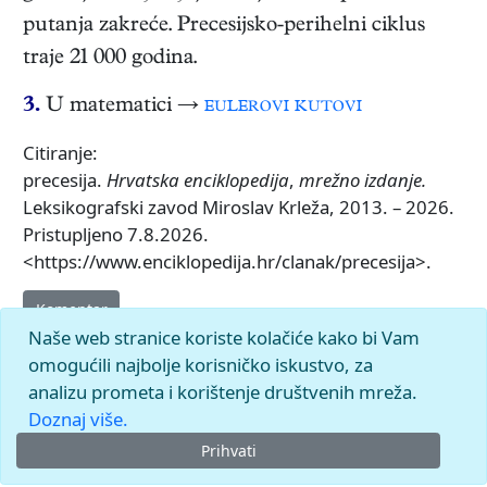
putanja zakreće. Precesijsko-perihelni ciklus
traje 21 000 godina.
3.
U matematici →
eulerovi kutovi
Citiranje:
precesija.
Hrvatska enciklopedija
,
mrežno izdanje.
Leksikografski zavod Miroslav Krleža, 2013. – 2026.
Pristupljeno 7.8.2026.
<https://www.enciklopedija.hr/clanak/precesija>.
Komentar
Naše web stranice koriste kolačiće kako bi Vam
omogućili najbolje korisničko iskustvo, za
analizu prometa i korištenje društvenih mreža.
Doznaj više.
Prihvati
© 2026.
Leksikografski zavod
Miroslav Krleža