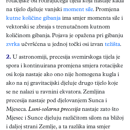
rotacijske osi rotirajućega tijela koja nastaje kada
na tijelo djeluje vanjski
moment sile
. Promjena
kutne količine gibanja
ima smjer momenta sile i
vektorski se zbraja s trenutačnom kutnom
količinom gibanja. Pojava je opažena pri gibanju
zvrka
učvršćena u jednoj točki osi izvan
težišta
.
2.
U astronomiji, precesija svemirskoga tijela je
spora i kontinuirana promjena smjera rotacijske
osi koja nastaje ako ono nije homogena kugla i
ako na nj gravitacijski djeluje drugo tijelo koje
se ne nalazi u ravnini ekvatora. Zemljina
precesija nastaje pod djelovanjem Sunca i
Mjeseca.
Luni-solarna precesija
nastaje zato što
Mjesec i Sunce djeluju različitom silom na bližoj
i daljoj strani Zemlje, a ta razlika ima smjer