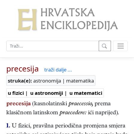
precesija
traži dalje ...
struka(e):
astronomija | matematika
u fizici
|
u astronomiji
|
u matematici
precesija
(kasnolatinski
praecessio,
prema
klasičnom latinskom
praecedere:
ići naprijed).
1.
U fizici, pravilna periodična promjena smjera