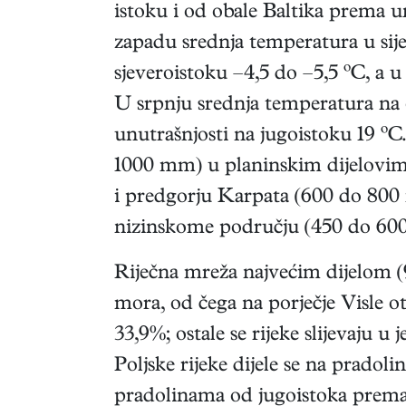
istoku i od obale Baltika prema un
zapadu srednja temperatura u sije
sjeveroistoku –4,5 do –5,5 ºC, a 
U srpnju srednja temperatura na o
unutrašnjosti na jugoistoku 19 ºC
1000 mm) u planinskim dijelovim
i predgorju Karpata (600 do 800
nizinskome području (450 do 60
Riječna mreža najvećim dijelom (
mora, od čega na porječje Visle o
33,9%; ostale se rijeke slijevaju u 
Poljske rijeke dijele se na pradoli
pradolinama od jugoistoka prema 