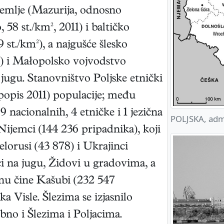
zemlje (Mazurija, odnosno
8 st./km², 2011) i baltičko
st./km²), a najgušće šlesko
²) i Małopolsko vojvodstvo
 jugu. Stanovništvo Poljske etnički
popis 2011) populacije; među
nacionalnih, 4 etničke i 1 jezična
POLJSKA, admi
Nijemci (144 236 pripadnika), koji
elorusi (43 878) i Ukrajinci
ci na jugu, Židovi u gradovima, a
nu čine Kašubi (232 547
 Visle. Šlezima se izjasnilo
dobno i Šlezima i Poljacima.