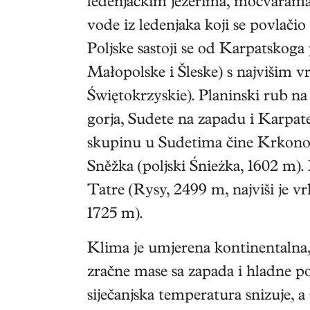
ledenjačkim jezerima, močvarama i
vode iz ledenjaka koji se povlačio
Poljske sastoji se od Karpatskoga
Małopolske i Šleske) s najvišim 
Świętokrzyskie). Planinski rub n
gorja, Sudete na zapadu i Karpat
skupinu u Sudetima čine Krkonoš
Sněžka (poljski Śnieżka, 1602 m).
Tatre (Rysy, 2499 m, najviši je vr
1725 m).
Klima je umjerena kontinentalna,
zračne mase sa zapada i hladne pol
siječanjska temperatura snizuje, 