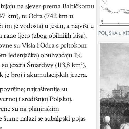
bijaju na sjever prema Baltičkomu
1047 km), te Odra (742 km u
 im je vodostaj u jesen, a najviši u
POLJSKA u XII
 rano ljeto (zbog obilnijih kiša).
ovne su Visla i Odra s pritokom
om ledenjačka) obuhvaćaju 1%
su jezera Śniardwy (113,8 km²),
je broj i akumulacijskih jezera.
vršine; najraširenije su
ernoj i središnjoj Poljskoj.
irene su na planinskim
e šume nalazi se subalpski pojas