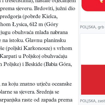
 tresetištima), nastale otjecanjem
 prema sjeveru. Brdoviti, južni dio
 predgorja (pobrđe Kielca,
vrhom Łysica, 612 m (Góry
POLJSKA, grb
a jugu obuhvaća mlađa nabrana
e na istoku. Glavnu planinsku
e (poljski Karkonosze) s vrhom
 Karpati u Poljskoj obuhvaćaju
h Poljske) i Beskide (Babia Góra,
 na koju znatno utječu oceanske
arne sa sjevera. Srednja se
a srpanjska raste od zapada prema
POLJSKA, zas