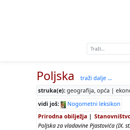
Poljska
traži dalje ...
struka(e):
geografija, opća | ekono
vidi još:
Nogometni leksikon
Prirodna obilježja
|
Stanovništv
Poljska za vladavine Pjastovića (IX. st