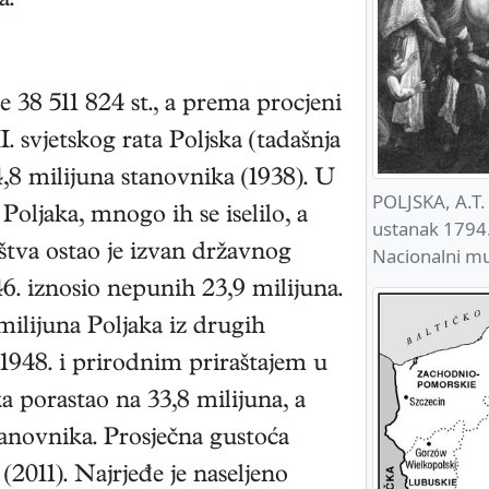
a.
e 38 511 824 st., a prema procjeni
I. svjetskog rata Poljska (tadašnja
,8 milijuna stanovnika (1938). U
POLJSKA, A.T.
 Poljaka, mnogo ih se iselilo, a
ustanak 1794.
tva ostao je izvan državnog
Nacionalni m
946. iznosio nepunih 23,9 milijuna.
lijuna Poljaka iz drugih
1948. i prirodnim priraštajem u
ka porastao na 33,8 milijuna, a
tanovnika. Prosječna gustoća
 (2011). Najrjeđe je naseljeno