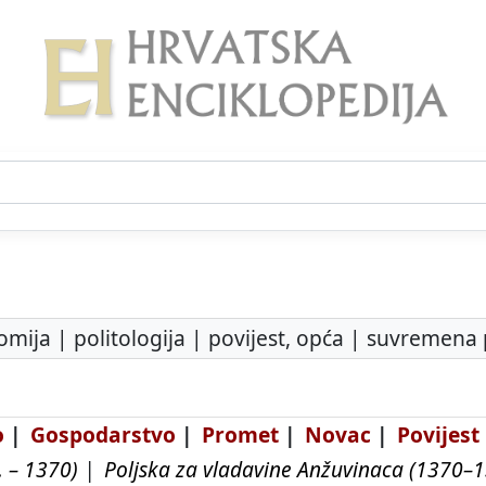
mija | politologija | povijest, opća | suvremena po
o
|
Gospodarstvo
|
Promet
|
Novac
|
Povijest
. – 1370)
|
Poljska za vladavine Anžuvinaca (1370–