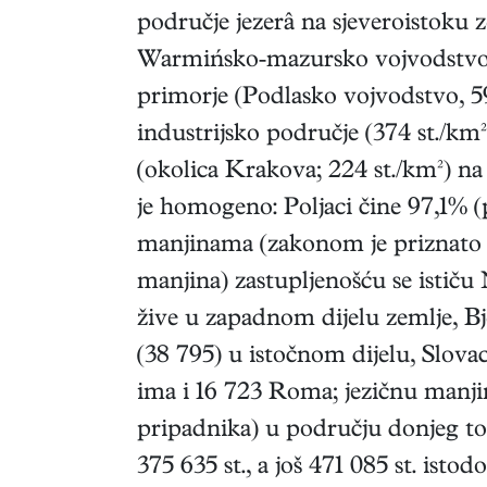
područje jezerâ na sjeveroistoku 
Warmińsko-mazursko vojvodstvo, 5
primorje (Podlasko vojvodstvo, 59 
industrijsko područje (374 st./km
(okolica Krakova; 224 st./km²) na
je homogeno: Poljaci čine 97,1% (
manjinama (zakonom je priznato 9 
manjina) zastupljenošću se ističu 
žive u zapadnom dijelu zemlje, Bj
(38 795) u istočnom dijelu, Slova
ima i 16 723 Roma; jezičnu manji
pripadnika) u području donjeg toka
375 635 st., a još 471 085 st. isto