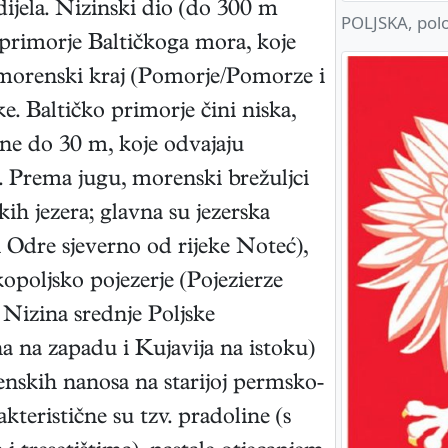
ijela. Nizinski dio (do 300 m
POLJSKA, polo
a primorje Baltičkoga mora, koje
 morenski kraj (Pomorje/Pomorze i
ke. Baltičko primorje čini niska,
ine do 30 m, koje odvajaju
. Prema jugu, morenski brežuljci
kih jezera; glavna su jezerska
 Odre sjeverno od rijeke Noteć),
kopoljsko pojezerje (Pojezierze
 Nizina srednje Poljske
a na zapadu i Kujavija na istoku)
enskih nanosa na starijoj permsko-
akteristične su tzv. pradoline (s