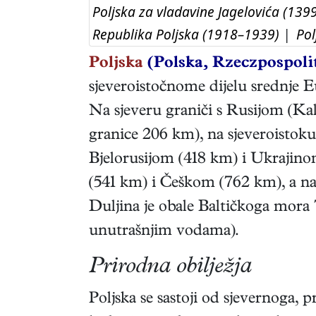
Poljska za vladavine Jagelovića (13
Republika Poljska (1918–1939)
|
Pol
Poljska
(Polska, Rzeczpospoli
sjeveroistočnome dijelu srednje 
Na sjeveru graniči s Rusijom (Kal
granice 206 km), na sjeveroistoku
Bjelorusijom (418 km) i Ukrajin
(541 km) i Češkom (762 km), a 
Duljina je obale Baltičkoga mora
unutrašnjim vodama).
Prirodna obilježja
Poljska se sastoji od sjevernoga, 