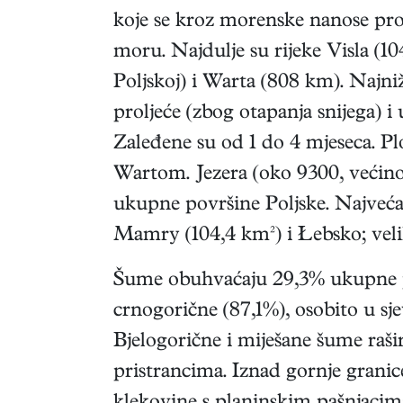
koje se kroz morenske nanose pro
moru. Najdulje su rijeke Visla (
Poljskoj) i Warta (808 km). Najniži
proljeće (zbog otapanja snijega) i u
Zaleđene su od 1 do 4 mjeseca. Pl
Wartom. Jezera (oko 9300, većin
ukupne površine Poljske. Najveća 
Mamry (104,4 km²) i Łebsko; velik 
Šume obuhvaćaju 29,3% ukupne po
crnogorične (87,1%), osobito u sjev
Bjelogorične i miješane šume raš
pristrancima. Iznad gornje granic