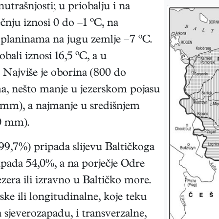
utrašnjosti; u priobalju i na
čnju iznosi 0 do –1 ºC, na
u planinama na jugu zemlje –7 ºC.
bali iznosi 16,5 ºC, a u
. Najviše je oborina (800 do
a, nešto manje u jezerskom pojasu
 mm), a najmanje u središnjem
0 mm).
99,7%) pripada slijevu Baltičkoga
tpada 54,0%, a na porječje Odre
jezera ili izravno u Baltičko more.
nske ili longitudinalne, koje teku
sjeverozapadu, i transverzalne,