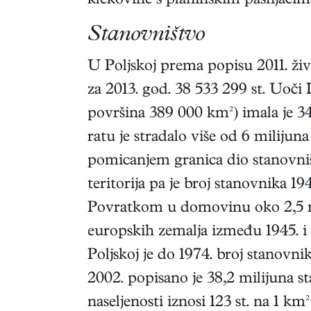
klekovine s planinskim pašnjacim
Stanovništvo
U Poljskoj prema popisu 2011. živ
za 2013. god. 38 533 299 st. Uoči I
površina 389 000 km²) imala je 34
ratu je stradalo više od 6 milijuna
pomicanjem granica dio stanovniš
teritorija pa je broj stanovnika 1
Povratkom u domovinu oko 2,5 mi
europskih zemalja između 1945. i 
Poljskoj je do 1974. broj stanovni
2002. popisano je 38,2 milijuna s
naseljenosti iznosi 123 st. na 1 km²