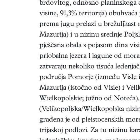
brdovitog, odnosno planinskoga d
visine, 91,3% teritorija) obuhvać
prema jugu prelazi u brežuljkast
Mazurija) i u nizinu srednje Poljs
pješčana obala s pojasom dina vis
priobalna jezera i lagune od mora
zatvaraju nekoliko tisuća ledenjač
područja Pomorje (između Visle i
Mazurija (istočno od Visle) i Veli
Wielkopolskie; južno od Noteća).
(Velikopoljska/Wielkopolska nizin
građena je od pleistocenskih mor
trijaskoj podlozi. Za tu nizinu kar