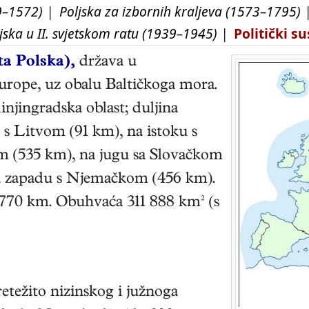
99–1572)
|
Poljska za izbornih kraljeva (1573–1795)
jska u II. svjetskom ratu (1939–1945)
|
Politički s
ta Polska),
država u
Europe, uz obalu Baltičkoga mora.
injingradska oblast; duljina
 s Litvom (91 km), na istoku s
om (535 km), na jugu sa Slovačkom
na zapadu s Njemačkom (456 km).
 770 km. Obuhvaća 311 888 km² (s
pretežito nizinskog i južnoga