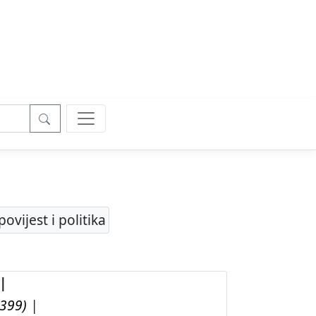
vijest i politika
|
1399)
|