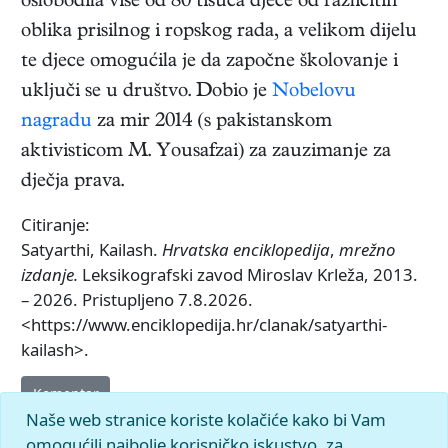
oslobodila više od 80 tisuća djece od različitih
oblika prisilnog i ropskog rada, a velikom dijelu
te djece omogućila je da započne školovanje i
uključi se u društvo. Dobio je
Nobelovu
nagradu
za mir 2014 (s pakistanskom
aktivisticom M. Yousafzai) za zauzimanje za
dječja prava.
Citiranje:
Satyarthi, Kailash.
Hrvatska enciklopedija
,
mrežno
izdanje.
Leksikografski zavod Miroslav Krleža, 2013.
– 2026. Pristupljeno 7.8.2026.
<https://www.enciklopedija.hr/clanak/satyarthi-
kailash>.
Komentar
Naše web stranice koriste kolačiće kako bi Vam
omogućili najbolje korisničko iskustvo, za