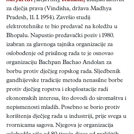
Satyarthi
[satja'rthi],
Kailash,
indijski
aktivist
za dječja prava
(
Vindisha, država Madhya
Pradesh
,
11. I. 1954
). Završio studij
elektrotehnike te bio predavač na koledžu u
Bhopalu. Napustio predavački poziv i 1980.
izabran za glavnoga tajnika organizacije za
oslobođenje od prisilnog rada te je osnovao
organizaciju Bachpan Bachao Andolan za
borbu protiv dječjeg ropskog rada. Sljedbenik
gandhijevske tradicije metoda nenasilne borbe
protiv dječjeg ropstva i eksploatacije radi
ekonomskih interesa, što dovodi do siromaštva i
nepismenosti mladih. Posebno se borio protiv
korištenja dječjeg rada u industriji, prije svega u
tvornicama sagova. Njegova je organizacija