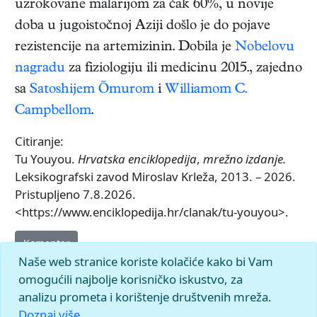
uzrokovane malarijom za čak 60%, u novije
doba u jugoistočnoj Aziji došlo je do pojave
rezistencije na artemizinin. Dobila je
Nobelovu
nagradu
za fiziologiju ili medicinu 2015., zajedno
sa
Satoshijem Ōmurom
i
Williamom C.
Campbellom
.
Citiranje:
Tu Youyou.
Hrvatska enciklopedija
,
mrežno izdanje.
Leksikografski zavod Miroslav Krleža, 2013. – 2026.
Pristupljeno 7.8.2026.
<https://www.enciklopedija.hr/clanak/tu-youyou>.
Komentar
Naše web stranice koriste kolačiće kako bi Vam
omogućili najbolje korisničko iskustvo, za
analizu prometa i korištenje društvenih mreža.
Doznaj više.