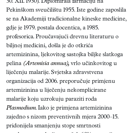
30. XII. 1930
). Diplomirala farmaciju na
Pekinškom sveučilištu 1955. Iste godine zaposlila
se na Akademiji tradicionalne kineske medicine,
gdje je 1979. postala docentica, a 1985.
profesorica. Proučavajući drevnu literaturu o
biljnoj medicini, došla je do otkrića
artemizinina, ljekovitog sastojka biljke slatkoga
pelina
(Artemisia annua),
vrlo učinkovitog u
liječenju malarije. Svjetska zdravstvena
organizacija od 2006. preporučuje primjenu
artemizinina u liječenju nekomplicirane
malarije koju uzrokuju paraziti roda
Plasmodium
. Iako je primjena artemizinina
zajedno s nizom preventivnih mjera 2000–15.
pridonijela smanjenju stope smrtnosti