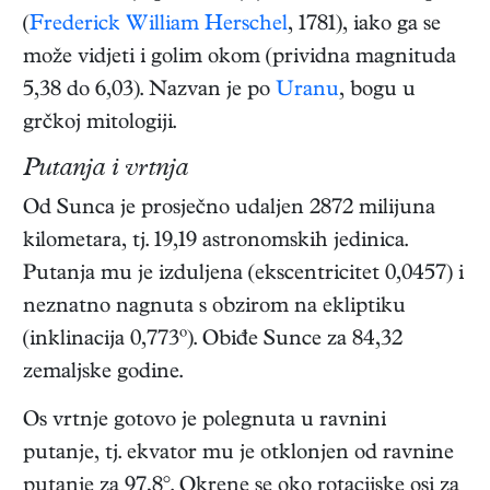
(
Frederick William Herschel
, 1781), iako ga se
može vidjeti i golim okom (prividna magnituda
5,38 do 6,03). Nazvan je po
Uranu
, bogu u
grčkoj mitologiji.
Putanja i vrtnja
Od Sunca je prosječno udaljen 2872 milijuna
kilometara, tj. 19,19 astronomskih jedinica.
Putanja mu je izduljena (ekscentricitet 0,0457) i
neznatno nagnuta s obzirom na ekliptiku
(inklinacija 0,773º). Obiđe Sunce za 84,32
zemaljske godine.
Os vrtnje gotovo je polegnuta u ravnini
putanje, tj. ekvator mu je otklonjen od ravnine
putanje za 97,8°. Okrene se oko rotacijske osi za