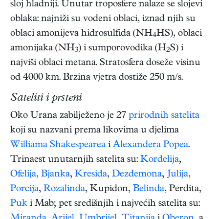
sloj hladniji. Unutar troposfere nalaze se slojevi
oblaka: najniži su vodeni oblaci, iznad njih su
oblaci amonijeva hidrosulfida (NH
HS), oblaci
4
amonijaka (NH
) i sumporovodika (H
S) i
3
2
najviši oblaci metana. Stratosfera doseže visinu
od 4000 km. Brzina vjetra dostiže 250 m/s.
Sateliti i prsteni
Oko Urana zabilježeno je 27
prirodnih satelita
koji su nazvani prema likovima u djelima
Williama Shakespearea
i
Alexandera Popea
.
Trinaest unutarnjih satelita su:
Kordelija
,
Ofelija
,
Bjanka
,
Kresida
,
Dezdemona
,
Julija
,
Porcija
,
Rozalinda
, Kupidon,
Belinda
, Perdita,
Puk
i Mab; pet središnjih i najvećih satelita su:
Miranda
,
Arijel
,
Umbrijel
,
Titanija
i
Oberon
, a