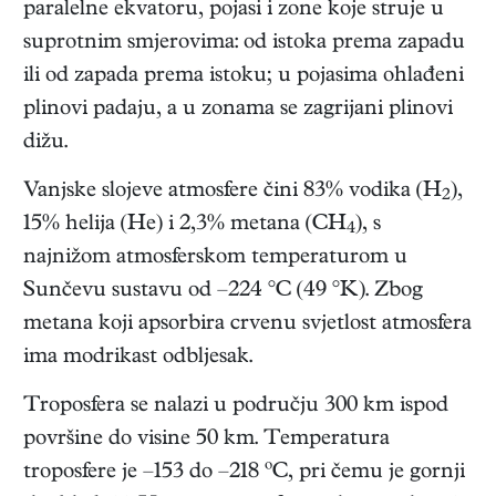
paralelne ekvatoru, pojasi i zone koje struje u
suprotnim smjerovima: od istoka prema zapadu
ili od zapada prema istoku; u pojasima ohlađeni
plinovi padaju, a u zonama se zagrijani plinovi
dižu.
Vanjske slojeve atmosfere čini 83% vodika (H
),
2
15% helija (He) i 2,3% metana (CH
), s
4
najnižom atmosferskom temperaturom u
Sunčevu sustavu od –224 °C (49 °K). Zbog
metana koji apsorbira crvenu svjetlost atmosfera
ima modrikast odbljesak.
Troposfera se nalazi u području 300 km ispod
površine do visine 50 km. Temperatura
troposfere je –153 do –218 ºC, pri čemu je gornji