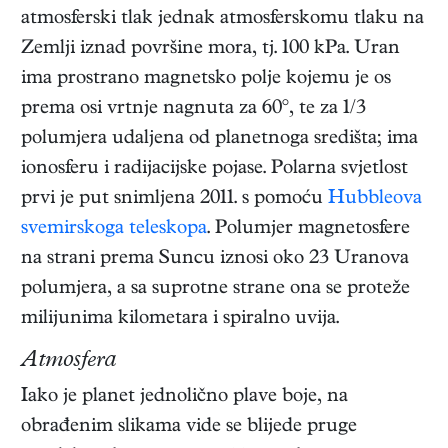
atmosferski tlak jednak atmosferskomu tlaku na
Zemlji iznad površine mora, tj. 100 kPa. Uran
ima prostrano magnetsko polje kojemu je os
prema osi vrtnje nagnuta za 60°, te za 1/3
polumjera udaljena od planetnoga središta; ima
ionosferu i radijacijske pojase. Polarna svjetlost
prvi je put snimljena 2011. s pomoću
Hubbleova
svemirskoga teleskopa
. Polumjer magnetosfere
na strani prema Suncu iznosi oko 23 Uranova
polumjera, a sa suprotne strane ona se proteže
milijunima kilometara i spiralno uvija.
Atmosfera
Iako je planet jednolično plave boje, na
obrađenim slikama vide se blijede pruge