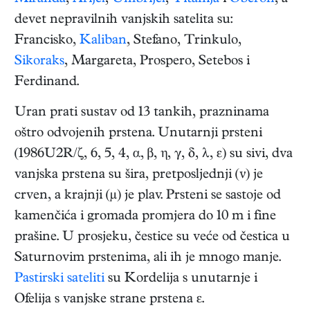
devet nepravilnih vanjskih satelita su:
Francisko,
Kaliban
, Stefano, Trinkulo,
Sikoraks
, Margareta, Prospero, Setebos i
Ferdinand.
Uran prati sustav od 13 tankih, prazninama
oštro odvojenih prstena. Unutarnji prsteni
(1986U2R/ζ, 6, 5, 4, α, β, η, γ, δ, λ, ε) su sivi, dva
vanjska prstena su šira, pretposljednji (ν) je
crven, a krajnji (µ) je plav. Prsteni se sastoje od
kamenčića i gromada promjera do 10 m i fine
prašine. U prosjeku, čestice su veće od čestica u
Saturnovim prstenima, ali ih je mnogo manje.
Pastirski sateliti
su Kordelija s unutarnje i
Ofelija s vanjske strane prstena ε.