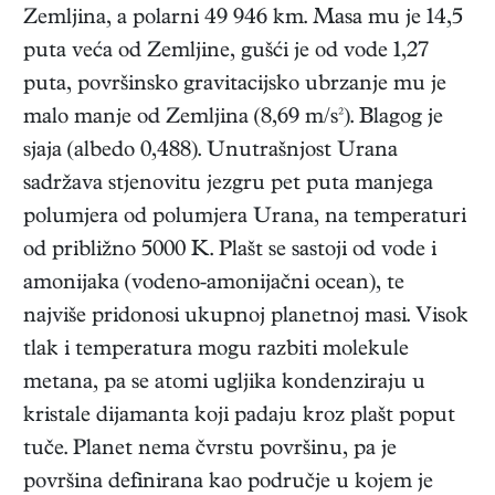
Zemljina, a polarni 49 946 km. Masa mu je 14,5
puta veća od Zemljine, gušći je od vode 1,27
puta, površinsko gravitacijsko ubrzanje mu je
malo manje od Zemljina (8,69 m/s²). Blagog je
sjaja (albedo 0,488). Unutrašnjost Urana
sadržava stjenovitu jezgru pet puta manjega
polumjera od polumjera Urana, na temperaturi
od približno 5000 K. Plašt se sastoji od vode i
amonijaka (vodeno-amonijačni ocean), te
najviše pridonosi ukupnoj planetnoj masi. Visok
tlak i temperatura mogu razbiti molekule
metana, pa se atomi ugljika kondenziraju u
kristale dijamanta koji padaju kroz plašt poput
tuče. Planet nema čvrstu površinu, pa je
površina definirana kao područje u kojem je