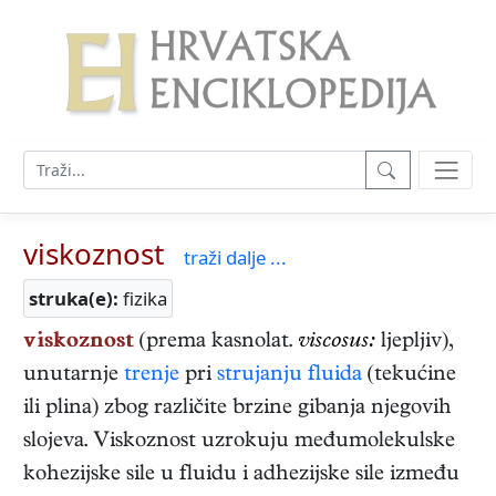
viskoznost
traži dalje ...
struka(e):
fizika
viskoznost
(prema kasnolat.
viscosus:
ljepljiv),
unutarnje
trenje
pri
strujanju
fluida
(tekućine
ili plina) zbog različite brzine gibanja njegovih
slojeva. Viskoznost uzrokuju međumolekulske
kohezijske sile u fluidu i adhezijske sile između