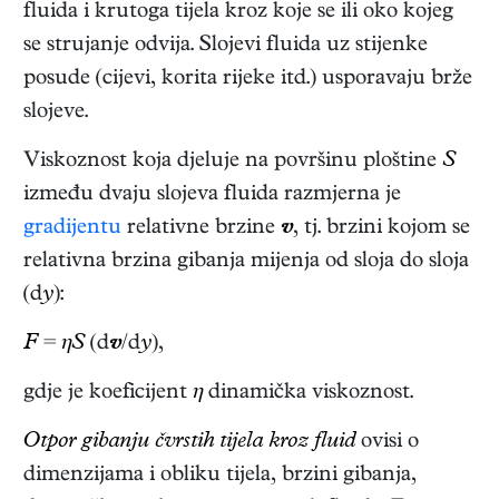
fluida i krutoga tijela kroz koje se ili oko kojeg
se strujanje odvija. Slojevi fluida uz stijenke
posude (cijevi, korita rijeke itd.) usporavaju brže
slojeve.
Viskoznost koja djeluje na površinu ploštine
S
između dvaju slojeva fluida razmjerna je
gradijentu
relativne brzine
v
, tj. brzini kojom se
relativna brzina gibanja mijenja od sloja do sloja
(d
y
):
F
=
ηS
(d
v
/d
y
),
gdje je koeficijent
η
dinamička viskoznost.
Otpor gibanju čvrstih tijela kroz fluid
ovisi o
dimenzijama i obliku tijela, brzini gibanja,