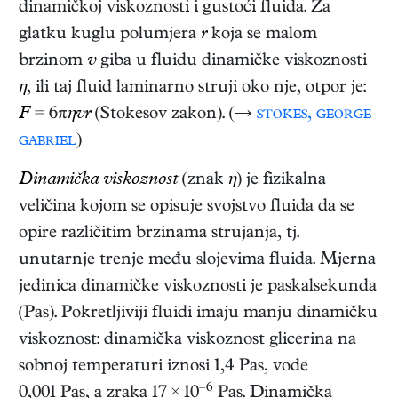
dinamičkoj viskoznosti i gustoći fluida. Za
glatku kuglu polumjera
r
koja se malom
brzinom
v
giba u fluidu dinamičke viskoznosti
η
, ili taj fluid laminarno struji oko nje, otpor je:
F
= 6π
ηvr
(Stokesov zakon). (→
stokes, george
gabriel
)
Dinamička viskoznost
(znak
η
) je fizikalna
veličina kojom se opisuje svojstvo fluida da se
opire različitim brzinama strujanja, tj.
unutarnje trenje među slojevima fluida. Mjerna
jedinica dinamičke viskoznosti je paskalsekunda
(Pas). Pokretljiviji fluidi imaju manju dinamičku
viskoznost: dinamička viskoznost glicerina na
sobnoj temperaturi iznosi 1,4 Pas, vode
–6
0,001 Pas, a zraka 17 × 10
Pas. Dinamička