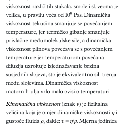
viskoznost različitih stakala, smole i sl. veoma je
9
velika, u pravilu veća od 10
Pas. Dinamička
viskoznost tekućina smanjuje se povećanjem
temperature, jer termičko gibanje smanjuje
privlačne međumolekulske sile, a dinamička
viskoznost plinova povećava se s povećanjem
temperature jer temperaturom povećana
difuzija uzrokuje izjednačavanje brzina
susjednih slojeva, što je ekvivalentno sili trenja
među slojevima. Dinamička viskoznost
motornih ulja vrlo malo ovisi o temperaturi.
Kinematička viskoznost
(znak
ν
) je fizikalna
veličina koja je omjer dinamičke viskoznosti
η
i
gustoće fluida
ρ
, dakle:
v
=
η
/
ρ
. Mjerna jedinica