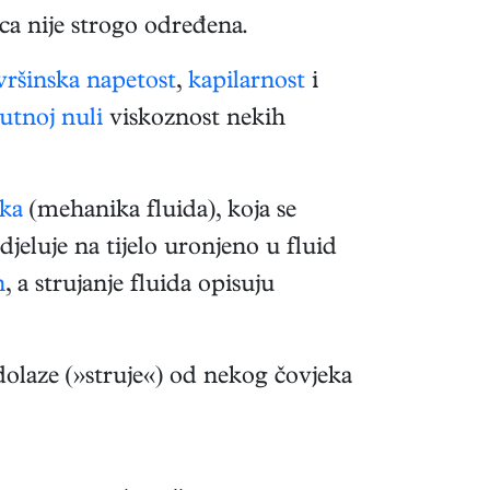
ica nije strogo određena.
vršinska napetost
,
kapilarnost
i
utnoj nuli
viskoznost nekih
ka
(mehanika fluida), koja se
djeluje na tijelo uronjeno u fluid
n
, a strujanje fluida opisuju
dolaze (»struje«) od nekog čovjeka