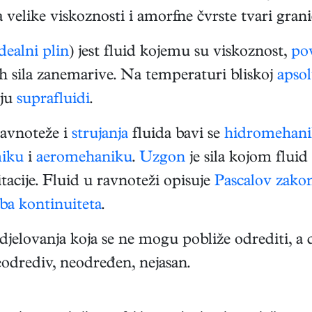
 velike viskoznosti i amorfne čvrste tvari gran
dealni plin
) jest fluid kojemu su viskoznost,
po
h sila zanemarive. Na temperaturi bliskoj
apsol
aju
suprafluidi
.
ravnoteže i
strujanja
fluida bavi se
hidromehani
miku
i
aeromehaniku
.
Uzgon
je sila kojom fluid 
acije. Fluid u ravnoteži opisuje
Pascalov zako
ba kontinuiteta
.
djelovanja koja se ne mogu pobliže odrediti, a 
eodrediv, neodređen, nejasan.