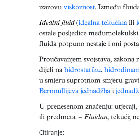
izazovu
viskoznost
. Između fluida
Idealni fluid
(
idealna tekućina
ili
i
ostale posljedice međumolekulski
fluida potpuno nestaje i oni post
Proučavanjem svojstava, zakona 
dijeli na
hidrostatiku
,
hidrodina
u smjeru suprotnom smjeru gravit
Bernoullijeva jednadžba
i
jednadž
U prenesenom značenju: utjecaji, 
ili predmeta. –
Fluidan,
tekući; n
Citiranje: