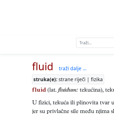
fluid
traži dalje ...
struka(e):
strane riječi | fizika
fluid
(lat.
fluidum:
tekućina), teku
U fizici, tekuća ili plinovita tvar 
jer su privlačne sile među njima sl