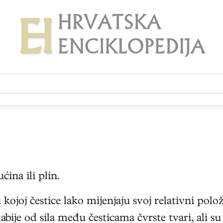
ćina ili plin.
u kojoj čestice lako mijenjaju svoj relativni polo
abije od sila među česticama čvrste tvari, ali su