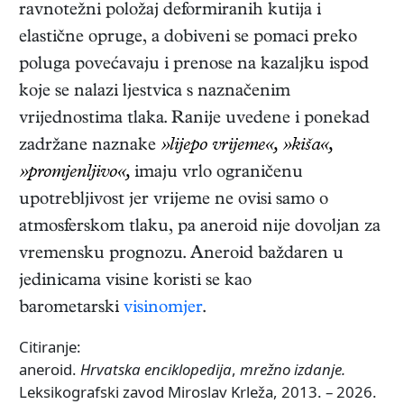
ravnotežni položaj deformiranih kutija i
elastične opruge, a dobiveni se pomaci preko
poluga povećavaju i prenose na kazaljku ispod
koje se nalazi ljestvica s naznačenim
vrijednostima tlaka. Ranije uvedene i ponekad
zadržane naznake
»lijepo vrijeme«, »kiša«,
»promjenljivo«,
imaju vrlo ograničenu
upotrebljivost jer vrijeme ne ovisi samo o
atmosferskom tlaku, pa aneroid nije dovoljan za
vremensku prognozu. Aneroid baždaren u
jedinicama visine koristi se kao
barometarski
visinomjer
.
Citiranje:
aneroid.
Hrvatska enciklopedija
,
mrežno izdanje.
Leksikografski zavod Miroslav Krleža, 2013. – 2026.