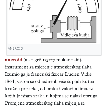
ANEROID
aneroid
(a
- + grč.
νηρός:
mokar + -id),
1
instrument za mjerenje atmosferskog tlaka.
Izumio ga je francuski fizičar Lucien Vidie
1844; sastoji se od jedne ili više šupljih kutija
kružna presjeka, od tanka i valovita lima, iz
kojih je isisan zrak i u kojima se nalazi opruga.
Promjene atmosferskog tlaka mijenja se