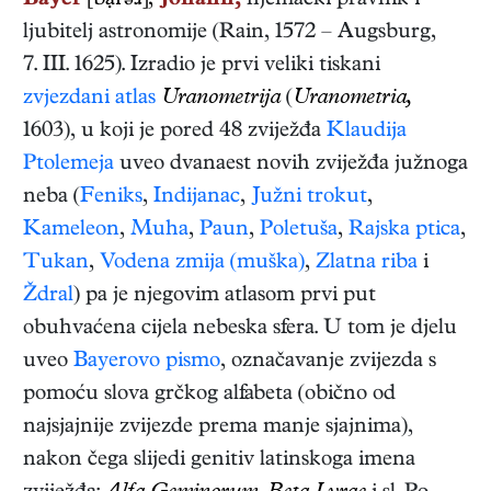
Bayer
[bại'əɹ],
Johann,
njemački
pravnik i
ljubitelj astronomije
(
Rain
,
1572
–
Augsburg
,
7. III. 1625
). Izradio je prvi veliki tiskani
zvjezdani atlas
Uranometrija
(
Uranometria,
1603)
, u koji je pored 48 zviježđa
Klaudija
Ptolemeja
uveo dvanaest novih zviježđa južnoga
neba (
Feniks
,
Indijanac
,
Južni trokut
,
Kameleon
,
Muha
,
Paun
,
Poletuša
,
Rajska ptica
,
Tukan
,
Vodena zmija (muška)
,
Zlatna riba
i
Ždral
) pa je njegovim atlasom prvi put
obuhvaćena cijela nebeska sfera. U tom je djelu
uveo
Bayerovo pismo
, označavanje zvijezda s
pomoću slova grčkog alfabeta (obično od
najsjajnije zvijezde prema manje sjajnima),
nakon čega slijedi genitiv latinskoga imena