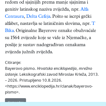
redom od sjajnijih prema manje sjajnima i
genitiv latinskog naziva zviježđa, npr.
Alfa
Centaura
,
Delta Cefeja
. Pošto se iscrpi grčki
alfabet, nastavlja se latiničnim slovima, npr.
T
Bika
. Originalne Bayerove oznake obuhvaćale
su 1564 zvijezde koje se vide iz Njemačke, a
poslije je sustav nadograđivan oznakama
zvijezda južnih zviježđa.
Citiranje:
Bayerovo pismo.
Hrvatska enciklopedija
,
mrežno
izdanje.
Leksikografski zavod Miroslav Krleža, 2013.
– 2026. Pristupljeno 10.8.2026.
<https://www.enciklopedija.hr/clanak/bayerovo-
pismo>.
Komentar