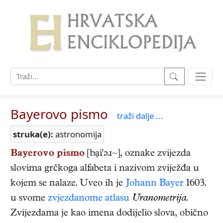
Bayerovo pismo
traži dalje ...
struka(e):
astronomija
Bayerovo pismo
[bại'əɹ~], oznake zvijezda
slovima grčkoga alfabeta i nazivom zviježđa u
kojem se nalaze. Uveo ih je
Johann Bayer
1603.
u svome
zvjezdanome atlasu
Uranometrija
.
Zvijezdama je kao imena dodijelio slova, obično