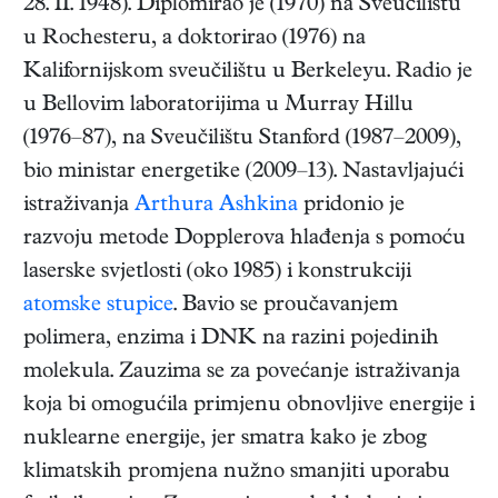
28. II. 1948
). Diplomirao je (1970) na Sveučilištu
u Rochesteru, a doktorirao (1976) na
Kalifornijskom sveučilištu u Berkeleyu. Radio je
u Bellovim laboratorijima u Murray Hillu
(1976–87), na Sveučilištu Stanford (1987–2009),
bio ministar energetike (2009–13). Nastavljajući
istraživanja
Arthura Ashkina
pridonio je
razvoju metode Dopplerova hlađenja s pomoću
laserske svjetlosti (oko 1985) i konstrukciji
atomske stupice
. Bavio se proučavanjem
polimera, enzima i DNK na razini pojedinih
molekula. Zauzima se za povećanje istraživanja
koja bi omogućila primjenu obnovljive energije i
nuklearne energije, jer smatra kako je zbog
klimatskih promjena nužno smanjiti uporabu