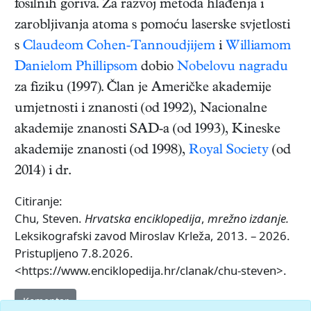
fosilnih goriva. Za razvoj metoda hlađenja i
zarobljivanja atoma s pomoću laserske svjetlosti
s
Claudeom Cohen-Tannoudjijem
i
Williamom
Danielom Phillipsom
dobio
Nobelovu nagradu
za fiziku (1997). Član je Američke akademije
umjetnosti i znanosti (od 1992), Nacionalne
akademije znanosti SAD-a (od 1993), Kineske
akademije znanosti (od 1998),
Royal Society
(od
2014) i dr.
Citiranje:
Chu, Steven.
Hrvatska enciklopedija
,
mrežno izdanje.
Leksikografski zavod Miroslav Krleža, 2013. – 2026.
Pristupljeno 7.8.2026.
<https://www.enciklopedija.hr/clanak/chu-steven>.
Komentar