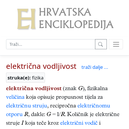
električna vodljivost
traži dalje ...
struka(e):
fizika
električna vodljivost
(znak
G
), fizikalna
veličina
koja opisuje propusnost tijela za
električnu struju
, recipročna
električnomu
otporu
R
, dakle:
G
= 1/
R
. Količnik je električne
struje
I
koja teče kroz
električni vodič
i