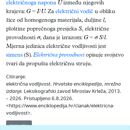
električnoga napona
U
između njegovih
krajeva:
G
=
I
/
U
. Za
električni vodič
u obliku
žice od homogenoga materijala, duljine
l
,
ploštine poprečnoga presjeka
S
, električne
provodnosti
σ
, dana je izrazom:
G
=
σ S
/
l
.
Mjerna jedinica električne vodljivosti jest
simens
(S).
Električna provodnost
opisuje svojstvo
tvari da propušta električnu struju.
Citiranje:
električna vodljivost.
Hrvatska enciklopedija
,
mrežno
izdanje.
Leksikografski zavod Miroslav Krleža, 2013.
– 2026. Pristupljeno 6.8.2026.
<https://www.enciklopedija.hr/clanak/elektricna-
vodljivost>.
Komentar