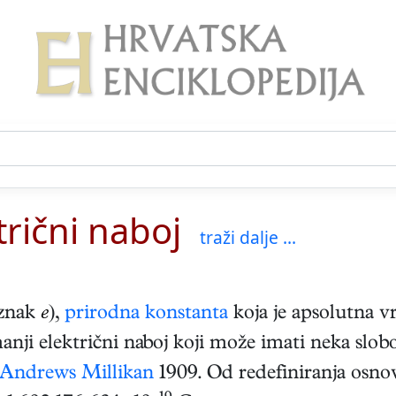
rični naboj
traži dalje ...
znak
e
),
prirodna konstanta
koja je apsolutna v
manji električni naboj koji može imati neka slobo
 Andrews Millikan
1909. Od redefiniranja osno