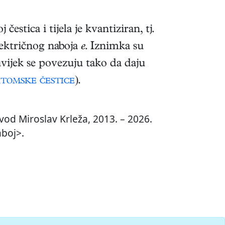
j čestica i tijela je kvantiziran, tj.
lektričnog naboja
e
. Iznimka su
uvijek se povezuju tako da daju
tomske čestice
).
vod Miroslav Krleža, 2013. – 2026.
aboj>.