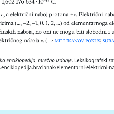
–19
 1,602 176 634 · 10
C.
–e
, a električni naboj protona
+e
. Električni nabo
icima (…, –2, –1, 0, 1, 2, …) od elementarnoga e
ćinskih naboja, no oni ne mogu biti slobodni i 
ektričnog naboja
e
. (→
millikanov pokus
;
suba
ka enciklopedija
,
mrežno izdanje.
Leksikografski za
.enciklopedija.hr/clanak/elementarni-elektricni-n