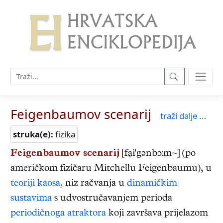
Feigenbaumov scenarij
traži dalje ...
struka(e):
fizika
Feigenbaumov scenarij
[fại'gənbɔ:m~] (po
američkom fizičaru Mitchellu Feigenbaumu), u
teoriji kaosa
, niz račvanja u
dinamičkim
sustavima
s udvostručavanjem perioda
periodičnoga atraktora
koji završava prijelazom