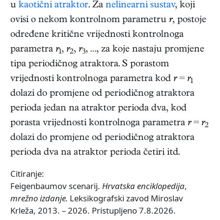
u
kaotični atraktor
. Za
nelinearni sustav
, koji
ovisi o nekom kontrolnom parametru
r
, postoje
određene kritične vrijednosti kontrolnoga
parametra
r
,
r
,
r
, …, za koje nastaju promjene
1
2
3
tipa periodičnog atraktora. S porastom
vrijednosti kontrolnoga parametra kod
r
=
r
1
dolazi do promjene od periodičnog atraktora
perioda jedan na atraktor perioda dva, kod
porasta vrijednosti kontrolnoga parametra
r
=
r
2
dolazi do promjene od periodičnog atraktora
perioda dva na atraktor perioda četiri itd.
Citiranje:
Feigenbaumov scenarij.
Hrvatska enciklopedija
,
mrežno izdanje.
Leksikografski zavod Miroslav
Krleža, 2013. – 2026. Pristupljeno 7.8.2026.