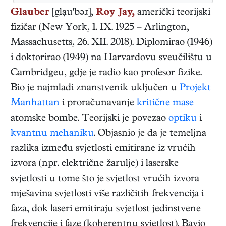
Glauber
[glạu'bəɹ],
Roy Jay,
američki
teorijski
fizičar
(
New York
,
1. IX. 1925
–
Arlington,
Massachusetts
,
26. XII. 2018
). Diplomirao (1946)
i doktorirao (1949) na Harvardovu sveučilištu u
Cambridgeu, gdje je radio kao profesor fizike.
Bio je najmlađi znanstvenik uključen u
Projekt
Manhattan
i proračunavanje
kritične mase
atomske bombe. Teorijski je povezao
optiku
i
kvantnu mehaniku
. Objasnio je da je temeljna
razlika između svjetlosti emitirane iz vrućih
izvora (npr. električne žarulje) i laserske
svjetlosti u tome što je svjetlost vrućih izvora
mješavina svjetlosti više različitih frekvencija i
faza, dok laseri emitiraju svjetlost jedinstvene
frekvencije i faze (koherentnu svjetlost). Bavio