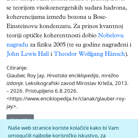
se teorijom visokoenergetskih sudara hadrona,
koherencijama između bozona u Bose-
Einsteinovu kondenzatu. Za prinos kvantnoj
teoriji optičke koherentnosti dobio
Nobelovu
nagradu
za fiziku 2005 (te su godine nagrađeni i
John Lewis Hall
i
Theodor Wolfgang Hänsch
).
Citiranje:
Glauber, Roy Jay.
Hrvatska enciklopedija
,
mrežno
izdanje.
Leksikografski zavod Miroslav Krleža, 2013.
– 2026. Pristupljeno 6.8.2026.
<https://www.enciklopedija.hr/clanak/glauber-roy-
jay>.
Komentar
Naše web stranice koriste kolačiće kako bi Vam
omogućili najbolje korisničko iskustvo, za