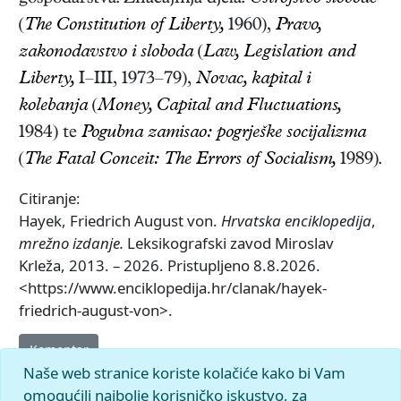
(
The Constitution of Liberty,
1960),
Pravo,
zakonodavstvo i sloboda
(
Law, Legislation and
Liberty,
I–III, 1973–79),
Novac, kapital i
kolebanja
(
Money, Capital and Fluctuations,
1984)
te
Pogubna zamisao: pogrješke socijalizma
(
The Fatal Conceit: The Errors of Socialism,
1989)
.
Citiranje:
Hayek, Friedrich August von.
Hrvatska enciklopedija
,
mrežno izdanje.
Leksikografski zavod Miroslav
Krleža, 2013. – 2026. Pristupljeno 8.8.2026.
<https://www.enciklopedija.hr/clanak/hayek-
friedrich-august-von>.
Komentar
Naše web stranice koriste kolačiće kako bi Vam
omogućili najbolje korisničko iskustvo, za