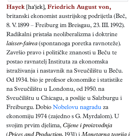
Hayek
[ha'jek],
Friedrich August von,
britanski
ekonomist
austrijskog podrijetla
(
Beč
,
8. V. 1899
–
Freiburg im Breisgau
,
23. III. 1992
).
Radikalni pristaša neoliberalizma i doktrine
laisser-fairea
(spontanoga poretka ravnoteže).
Završio pravo i političke znanosti u Beču te
postao ravnatelj Instituta za ekonomska
istraživanja i nastavnik na Sveučilištu u Beču.
Od 1934. bio je profesor ekonomike i statistike
na Sveučilištu u Londonu, od 1950. na
Sveučilištu u Chicagu, a poslije u Salzburgu i
Freiburgu. Dobio
Nobelovu nagradu
za
ekonomiju 1974 (zajedno s G. Myrdalom). U
svojim prvim djelima,
Cijene i proizvodnja
(
Prices and Production,
1931)
i
Monetarna teorija i