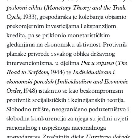
poslovni ciklus
(
Monetary Theory and the Trade
Cycle,
1933)
, gospodarska je kolebanja objasnio
prekomjernim investicijama i ekspanzijom
kredita, pa se priklonio monetarističkim
gledanjima na ekonomsku aktivnost. Protivnik
planske privrede i svakog oblika državnog
intervencionizma, u djelima
Put u ropstvo
(
The
Road to Serfdom,
1944)
te
Individualizam i
ekonomski poredak
(
Individualism and Economic
Order,
1948)
istaknuo se kao beskompromisni
protivnik socijalističkih i kejnzijanskih teorija.
Slobodno tržište, neograničeno poduzetništvo i
slobodna konkurencija za njega su jedini uvjeti
racionalnog i uspješnoga nacionalnoga
gospodarstva. Značajnija djela:
Ustrojstvo slobode