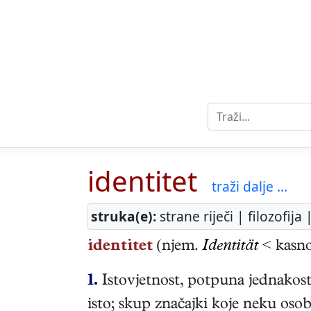
identitet
traži dalje ...
struka(e):
strane riječi | filozofij
identitet
(njem.
Identität
< kasno
1.
Istovjetnost, potpuna jednakost; 
isto; skup značajki koje neku osobu