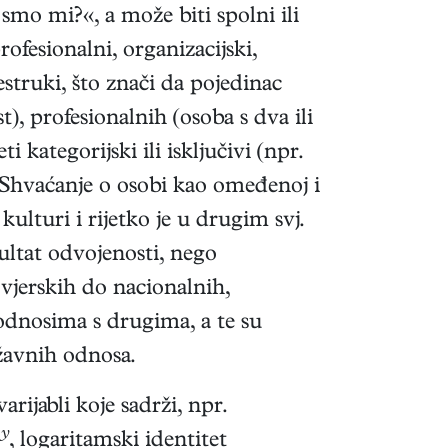
smo mi?«, a može biti spolni ili
profesionalni, organizacijski,
šestruki, što znači da pojedinac
, profesionalnih (osoba s dva ili
 kategorijski ili isključivi (npr.
 Shvaćanje o osobi kao omeđenoj i
kulturi i rijetko je u drugim svj.
zultat odvojenosti, nego
vjerskih do nacionalnih,
odnosima s drugima, a te su
žavnih odnosa.
varijabli koje sadrži, npr.
+
y
, logaritamski identitet