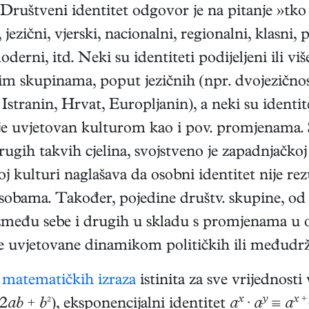
Društveni identitet odgovor je na pitanje »tko 
jezični, vjerski, nacionalni, regionalni, klasni, 
oderni, itd. Neki su identiteti podijeljeni ili vi
im skupinama, poput jezičnih (npr. dvojezičnost)
stranin, Hrvat, Europljanin), a neki su identiteti
t je uvjetovan kulturom kao i pov. promjenama.
 drugih takvih cjelina, svojstveno je zapadnjačkoj 
j kulturi naglašava da osobni identitet nije re
sobama. Također, pojedine društv. skupine, od 
između sebe i drugih u skladu s promjenama u 
e uvjetovane dinamikom političkih ili međudr
u
matematičkih izraza
istinita za sve vrijednosti 
x
y
x
 2
ab
+
b
²), eksponencijalni identitet
a
·
a
≡
a