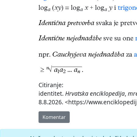
log
(
xy
) ≡ log
x
+ log
y
i
trigon
a
a
a
Identična pretvorba
svaka je pretv
Identične nejednadžbe
sve su one
npr.
Cauchyjeva nejednadžba
za
n
≥
√
a
a
…
a
.
1
2
n
Citiranje:
identitet.
Hrvatska enciklopedija
,
mre
8.8.2026. <https://www.enciklopedij
Komentar