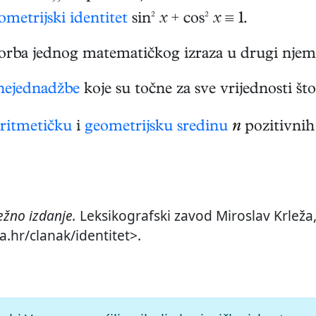
ometrijski identitet
sin²
x
+ cos²
x
≡ 1.
orba jednog matematičkog izraza u drugi njem
nejednadžbe
koje su točne za sve vrijednosti što
aritmetičku
i
geometrijsku sredinu
n
pozitivnih
žno izdanje.
Leksikografski zavod Miroslav Krleža,
a.hr/clanak/identitet>.