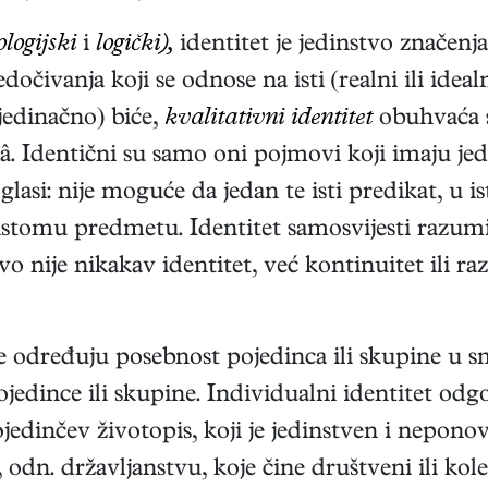
logijski
i
logički),
identitet je jedinstvo značen
edočivanja koji se odnose na isti (realni ili ide
edinačno) biće,
kvalitativni identitet
obuhvaća s
dentični su samo oni pojmovi koji imaju jedna
glasi: nije moguće da jedan te isti predikat, u
istomu predmetu. Identitet samosvijesti razumi
o nije nikakav identitet, već kontinuitet ili r
e određuju posebnost pojedinca ili skupine u smis
edince ili skupine. Individualni identitet odgov
jedinčev životopis, koji je jedinstven i neponovlj
dn. državljanstvu, koje čine društveni ili kolek