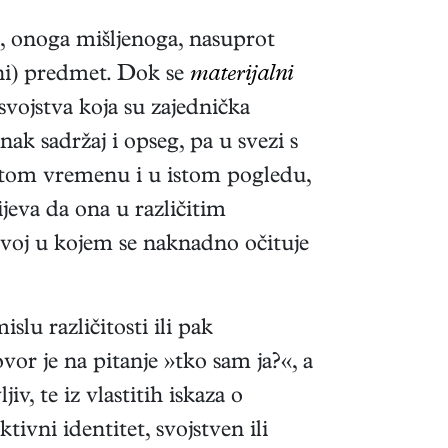
ja, onoga mišljenoga, nasuprot
alni) predmet. Dok se
materijalni
vojstva koja su zajednička
k sadržaj i opseg, pa u svezi s
 istom vremenu i u istom pogledu,
jeva da ona u različitim
azvoj u kojem se naknadno očituje
lu različitosti ili pak
or je na pitanje »tko sam ja?«, a
iv, te iz vlastitih iskaza o
tivni identitet, svojstven ili