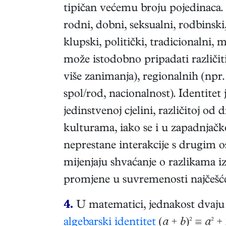
tipičan većemu broju pojedinaca. 
rodni, dobni, seksualni, rodbinski, 
klupski, politički, tradicionalni, m
može istodobno pripadati različit
više zanimanja), regionalnih (npr. I
spol/rod, nacionalnost). Identite
jedinstvenoj cjelini, različitoj od
kulturama, iako se i u zapadnjačko
neprestane interakcije s drugim o
mijenjaju shvaćanje o razlikama 
promjene u suvremenosti najčešć
4.
U matematici, jednakost dvaj
algebarski identitet
(
a
+
b
)² ≡
a
² +