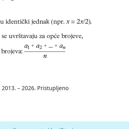
u identički jednak (npr.
x
≡ 2
x
/2).
 se uvrštavaju za opće brojeve,
a
+
a
+ … +
a
1
2
n
 brojeva:
n
 2013. – 2026. Pristupljeno