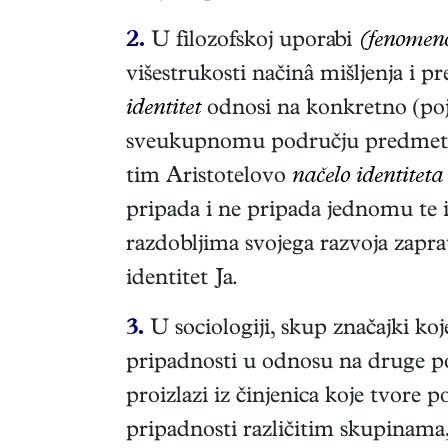
2.
U filoz
ofskoj
uporabi
(fenomeno
višestrukosti načinâ mišljenja i pr
identitet
odnosi na konkretno (poj
sveukupnomu području predmetâ. I
tim Aristotelovo
načelo identiteta
pripada i ne pripada jednomu te 
razdobljima svojega razvoja zaprav
identitet Ja.
3.
U sociologiji, skup značajki koj
pripadnosti u odnosu na druge poj
proizlazi iz činjenica koje tvore po
pripadnosti različitim skupinama, o