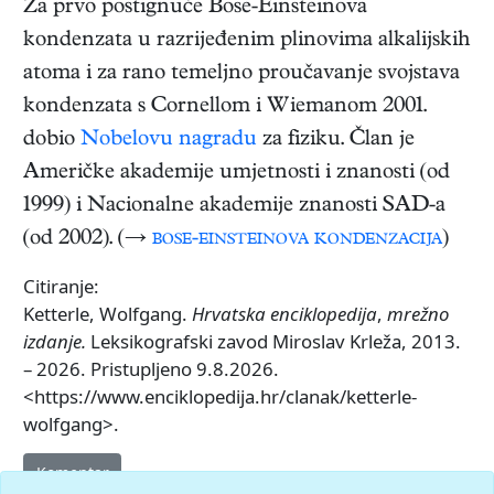
Za prvo postignuće Bose-Einsteinova
kondenzata u razrijeđenim plinovima alkalijskih
atoma i za rano temeljno proučavanje svojstava
kondenzata s Cornellom i Wiemanom 2001.
dobio
Nobelovu nagradu
za fiziku. Član je
Američke akademije umjetnosti i znanosti (od
1999) i Nacionalne akademije znanosti SAD-a
(od 2002). (→
bose-einsteinova kondenzacija
)
Citiranje:
Ketterle, Wolfgang.
Hrvatska enciklopedija
,
mrežno
izdanje.
Leksikografski zavod Miroslav Krleža, 2013.
– 2026. Pristupljeno 9.8.2026.
<https://www.enciklopedija.hr/clanak/ketterle-
wolfgang>.
Komentar