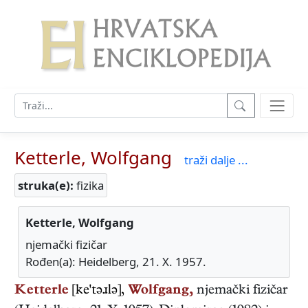
Ketterle, Wolfgang
traži dalje ...
struka(e):
fizika
Ketterle, Wolfgang
njemački fizičar
Rođen(a): Heidelberg, 21. X. 1957.
Ketterle
[ke'təɹlə],
Wolfgang,
njemački
fizičar