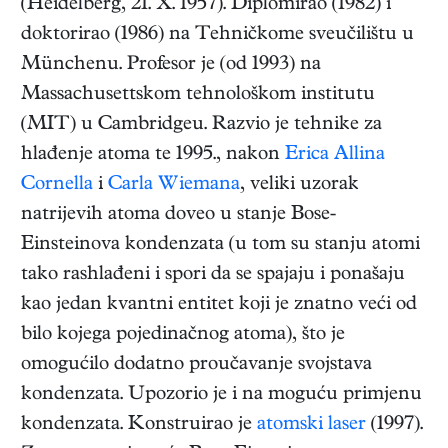
(
Heidelberg
,
21. X. 1957
). Diplomirao (1982) i
doktorirao (1986) na Tehničkome sveučilištu u
Münchenu. Profesor je (od 1993) na
Massachusettskom tehnološkom institutu
(MIT) u Cambridgeu. Razvio je tehnike za
hlađenje atoma te 1995., nakon
Erica Allina
Cornella
i
Carla Wiemana
, veliki uzorak
natrijevih atoma doveo u stanje Bose-
Einsteinova kondenzata (u tom su stanju atomi
tako rashlađeni i spori da se spajaju i ponašaju
kao jedan kvantni entitet koji je znatno veći od
bilo kojega pojedinačnog atoma), što je
omogućilo dodatno proučavanje svojstava
kondenzata. Upozorio je i na moguću primjenu
kondenzata. Konstruirao je
atomski laser
(1997).