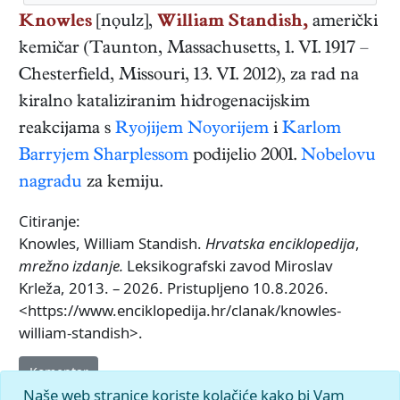
Knowles
[nọulz],
William Standish,
američki
kemičar
(
Taunton, Massachusetts
,
1. VI. 1917
–
Chesterfield, Missouri
,
13. VI. 2012
), za rad na
kiralno kataliziranim hidrogenacijskim
reakcijama s
Ryojijem Noyorijem
i
Karlom
Barryjem Sharplessom
podijelio 2001.
Nobelovu
nagradu
za kemiju.
Citiranje:
Knowles, William Standish.
Hrvatska enciklopedija
,
mrežno izdanje.
Leksikografski zavod Miroslav
Krleža, 2013. – 2026. Pristupljeno 10.8.2026.
<https://www.enciklopedija.hr/clanak/knowles-
william-standish>.
Komentar
Naše web stranice koriste kolačiće kako bi Vam