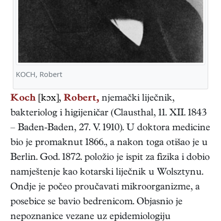
KOCH, Robert
Koch
[kɔx],
Robert,
njemački
liječnik,
bakteriolog i higijeničar
(
Clausthal
,
11. XII. 1843
–
Baden-Baden
,
27. V. 1910
). U doktora medicine
bio je promaknut 1866., a nakon toga otišao je u
Berlin. God. 1872. položio je ispit za fizika i dobio
namještenje kao kotarski liječnik u Wolsztynu.
Ondje je počeo proučavati mikroorganizme, a
posebice se bavio bedrenicom. Objasnio je
nepoznanice vezane uz epidemiologiju