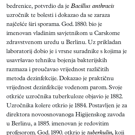
bedrenice, potvrdio da je
Bacillus anthracis
uzročnik te bolesti i dokazao da se zaraza
najčešće širi sporama. God. 1880. bio je
imenovan vladinim savjetnikom u Carskome
zdravstvenom uredu u Berlinu. Uz prikladan
laboratorij dobio je i vrsne suradnike s kojima je
usavršavao tehniku bojenja bakterijskih
razmaza i proučavao vrijednost različitih
metoda dezinfekcije. Dokazao je praktičnu
vrijednost dezinfekcije vodenom parom. Svoje
otkriće uzročnika tuberkuloze objavio je 1882.
Uzročnika kolere otkrio je 1884. Postavljen je za
direktora novoosnovanoga Higijenskog zavoda
u Berlinu, a 1885. imenovan je redovitim
profesorom. God. 1890. otkrio je
tuberkulin,
koji