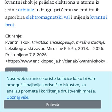
kvantni skok je prijelaz elektrona u atomu iz
jedne
orbitale
u drugu pri čemu se emitira ili
apsorbira
elektromagnetski val
i mijenja
kvantni
broj
.
Citiranje:
kvantni skok.
Hrvatska enciklopedija
,
mrežno izdanje.
Leksikografski zavod Miroslav Krleža, 2013. – 2026.
Pristupljeno 7.8.2026.
<https://www.enciklopedija.hr/clanak/kvantni-skok>.
Komentar
Naše web stranice koriste kolačiće kako bi Vam
omogućili najbolje korisničko iskustvo, za
analizu prometa i korištenje društvenih mreža.
Doznaj više.
Prihvati
© 2026.
Leksikografski zavod
Miroslav Krleža