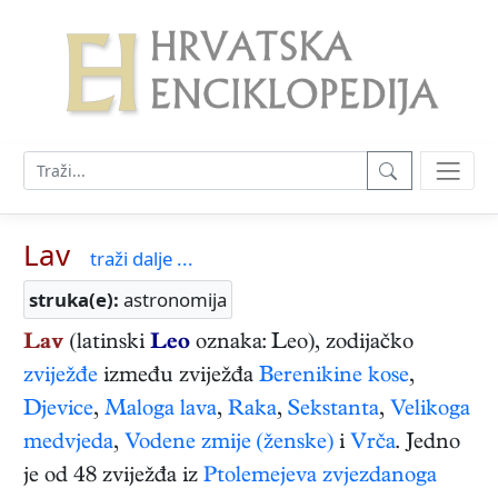
Lav
traži dalje ...
struka(e):
astronomija
Lav
(latinski
Leo
oznaka: Leo), zodijačko
zviježđe
između zviježđa
Berenikine kose
,
Djevice
,
Maloga lava
,
Raka
,
Sekstanta
,
Velikoga
medvjeda
,
Vodene zmije (ženske)
i
Vrča
. Jedno
je od 48 zviježđa iz
Ptolemejeva
zvjezdanoga