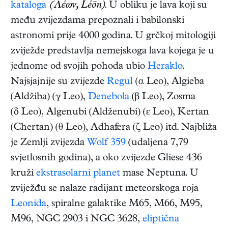
kataloga
(Λέων, Léōn)
. U obliku je lava koji su
među zvijezdama prepoznali i babilonski
astronomi prije 4000 godina. U grčkoj mitologiji
zviježđe predstavlja nemejskoga lava kojega je u
jednome od svojih pohoda ubio
Heraklo
.
Najsjajnije su zvijezde
Regul
(α Leo), Algieba
(Aldžiba) (γ Leo),
Denebola
(β Leo), Zosma
(δ Leo), Algenubi (Aldženubi) (ε Leo), Kertan
(Chertan) (θ Leo), Adhafera (ζ Leo) itd. Najbliža
je Zemlji zvijezda
Wolf 359
(udaljena 7,79
svjetlosnih godina), a oko zvijezde Gliese 436
kruži
ekstrasolarni planet
mase Neptuna. U
zviježđu se nalaze radijant meteorskoga roja
Leonida
, spiralne galaktike M65, M66, M95,
M96, NGC 2903 i NGC 3628,
eliptična