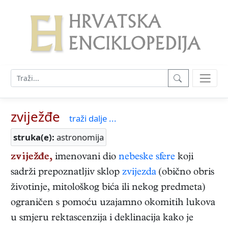
zviježđe
traži dalje ...
struka(e):
astronomija
zviježđe,
imenovani dio
nebeske sfere
koji
sadrži prepoznatljiv sklop
zvijezda
(obično obris
životinje, mitološkog bića ili nekog predmeta)
ograničen s pomoću uzajamno okomitih lukova
u smjeru rektascenzija i deklinacija kako je