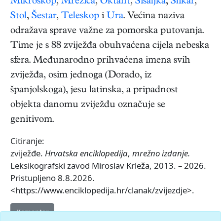
Mikroskop
,
Mrežica
,
Oktant
,
Sisaljka
,
Slikar
,
Stol
,
Šestar
,
Teleskop
i
Ura
. Većina naziva
odražava sprave važne za pomorska putovanja.
Time je s 88 zviježđa obuhvaćena cijela nebeska
sfera. Međunarodno prihvaćena imena svih
zviježđa, osim jednoga (Dorado, iz
španjolskoga), jesu latinska, a pripadnost
objekta danomu zviježđu označuje se
genitivom.
Citiranje:
zviježđe.
Hrvatska enciklopedija
,
mrežno izdanje.
Leksikografski zavod Miroslav Krleža, 2013. – 2026.
Pristupljeno 8.8.2026.
<https://www.enciklopedija.hr/clanak/zvijezdje>.
Komentar