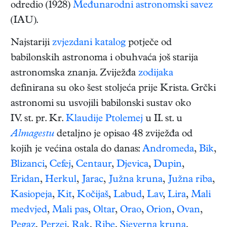
odredio (1928)
Međunarodni astronomski savez
(IAU).
Najstariji
zvjezdani katalog
potječe od
babilonskih astronoma i obuhvaća još starija
astronomska znanja. Zviježđa
zodijaka
definirana su oko šest stoljeća prije Krista. Grčki
astronomi su usvojili babilonski sustav oko
IV. st. pr. Kr.
Klaudije Ptolemej
u II. st. u
Almagestu
detaljno je opisao 48 zviježđa od
kojih je većina ostala do danas:
Andromeda
,
Bik
,
Blizanci
,
Cefej
,
Centaur
,
Djevica
,
Dupin
,
Eridan
,
Herkul
,
Jarac
,
Južna kruna
,
Južna riba
,
Kasiopeja
,
Kit
,
Kočijaš
,
Labud
,
Lav
,
Lira
,
Mali
medvjed
,
Mali pas
,
Oltar
,
Orao
,
Orion
,
Ovan
,
Pegaz
,
Perzej
,
Rak
,
Ribe
,
Sjeverna kruna
,