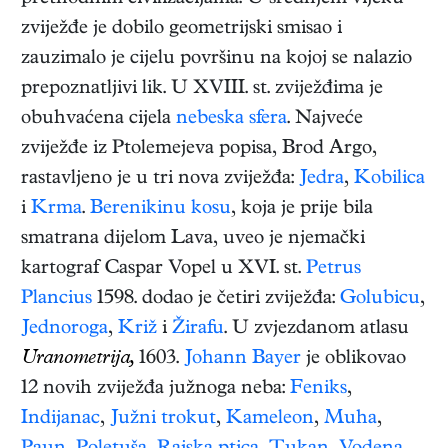
zviježđe je dobilo geometrijski smisao i
zauzimalo je cijelu površinu na kojoj se nalazio
prepoznatljivi lik. U XVIII. st. zviježđima je
obuhvaćena cijela
nebeska sfera
. Najveće
zviježđe iz Ptolemejeva popisa, Brod Argo,
rastavljeno je u tri nova zviježđa:
Jedra
,
Kobilica
i
Krma
.
Berenikinu kosu
, koja je prije bila
smatrana dijelom Lava, uveo je njemački
kartograf Caspar Vopel u XVI. st.
Petrus
Plancius
1598. dodao je četiri zviježđa:
Golubicu
,
Jednoroga
,
Križ
i
Žirafu
. U zvjezdanom atlasu
Uranometrija,
1603.
Johann Bayer
je oblikovao
12 novih zviježđa južnoga neba:
Feniks
,
Indijanac
,
Južni trokut
,
Kameleon
,
Muha
,