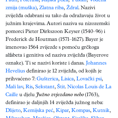
Paun
,
Poletuša
,
Rajska ptica
,
Tukan
,
Vodena
zmija (muška)
,
Zlatna riba
,
Ždral
. Nazivi
zviježđa odabrani su tako da odražavaju život u
južnim krajevima. Autori naziva su nizozemski
pomorci Pieter Dirkszoon Keyser (1540–96) i
Frederick de Houtman (1571–1627). Bayer je
imenovao 1564 zvijezde s pomoću grčkoga
alfabeta i genitiva od naziva zviježđa (Bayerove
oznake). Ti se nazivi koriste i danas.
Johannes
Hevelius
definirao je 12 zviježđa, od kojih je
prihvaćeno 7:
Gušterica
,
Lisica
,
Lovački psi
,
Mali lav
,
Ris
,
Sekstant
,
Štit
.
Nicolas Louis de La
Caille
u djelu
Južno zvjezdano nebo
(1763),
definirao je daljnjih 14 zviježđa južnog neba:
Dlijeto
,
Kemijska peć
,
Kipar
,
Kompas
,
Kutnik
,