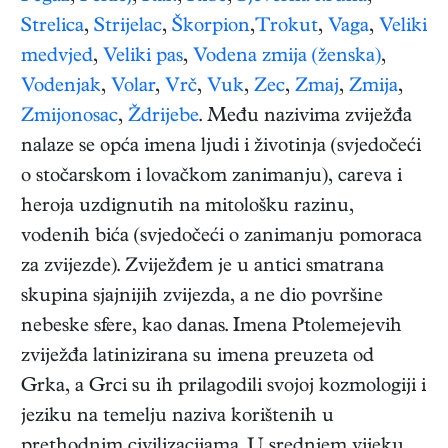
Strelica
,
Strijelac
,
Škorpion
,
Trokut
,
Vaga
,
Veliki
medvjed
,
Veliki pas
,
Vodena zmija (ženska)
,
Vodenjak
,
Volar
,
Vrč
,
Vuk
,
Zec
,
Zmaj
,
Zmija
,
Zmijonosac
,
Ždrijebe
. Među nazivima zviježđa
nalaze se opća imena ljudi i životinja (svjedočeći
o stočarskom i lovačkom zanimanju), careva i
heroja uzdignutih na mitološku razinu,
vodenih bića (svjedočeći o zanimanju pomoraca
za zvijezde). Zviježđem je u antici smatrana
skupina sjajnijih zvijezda, a ne dio površine
nebeske sfere, kao danas. Imena Ptolemejevih
zviježđa latinizirana su imena preuzeta od
Grka, a Grci su ih prilagodili svojoj kozmologiji i
jeziku na temelju naziva korištenih u
prethodnim civilizacijama. U srednjem vijeku