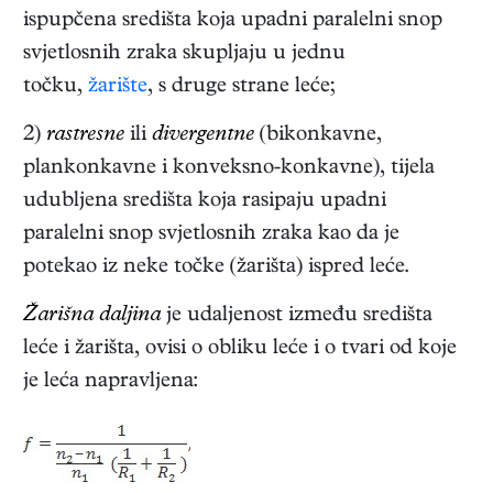
ispupčena središta koja upadni paralelni snop
svjetlosnih zraka skupljaju u jednu
točku,
žarište
, s druge strane leće;
2)
rastresne
ili
divergentne
(bikonkavne,
plankonkavne i konveksno-konkavne), tijela
udubljena središta koja rasipaju upadni
paralelni snop svjetlosnih zraka kao da je
potekao iz neke točke (žarišta) ispred leće.
Žarišna daljina
je udaljenost između središta
leće i žarišta, ovisi o obliku leće i o tvari od koje
je leća napravljena: