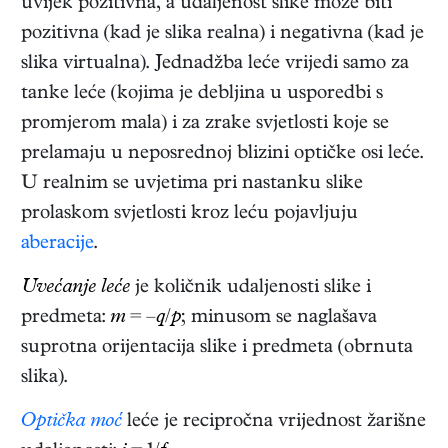
uvijek pozitivna, a udaljenost slike može biti
pozitivna (kad je slika realna) i negativna (kad je
slika virtualna). Jednadžba leće vrijedi samo za
tanke leće (kojima je debljina u usporedbi s
promjerom mala) i za zrake svjetlosti koje se
prelamaju u neposrednoj blizini optičke osi leće.
U realnim se uvjetima pri nastanku slike
prolaskom svjetlosti kroz leću pojavljuju
aberacije
.
Uvećanje leće
je količnik udaljenosti slike i
predmeta:
m
= –
q
/
p
; minusom se naglašava
suprotna orijentacija slike i predmeta (obrnuta
slika).
Optička moć
leće je recipročna vrijednost žarišne