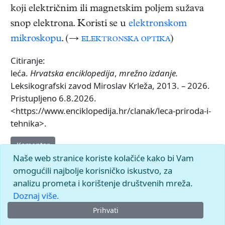
koji električnim ili magnetskim poljem sužava
snop elektrona. Koristi se u
elektronskom
mikroskopu
. (→
elektronska optika
)
Citiranje:
leća.
Hrvatska enciklopedija
,
mrežno izdanje.
Leksikografski zavod Miroslav Krleža, 2013. – 2026.
Pristupljeno 6.8.2026.
<https://www.enciklopedija.hr/clanak/leca-priroda-i-
tehnika>.
Komentar
Naše web stranice koriste kolačiće kako bi Vam
omogućili najbolje korisničko iskustvo, za
analizu prometa i korištenje društvenih mreža.
Doznaj više.
Prihvati
© 2026.
Leksikografski zavod
Miroslav Krleža