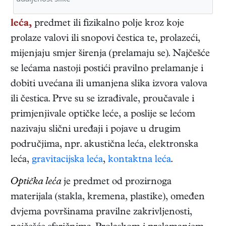
leća,
predmet ili fizikalno polje kroz koje
prolaze valovi ili snopovi čestica te, prolazeći,
mijenjaju smjer širenja (prelamaju se). Najčešće
se lećama nastoji postići pravilno prelamanje i
dobiti uvećana ili umanjena slika izvora valova
ili čestica. Prve su se izrađivale, proučavale i
primjenjivale optičke leće, a poslije se lećom
nazivaju slični uređaji i pojave u drugim
područjima, npr. akustična leća, elektronska
leća,
gravitacijska leća
,
kontaktna leća
.
Optička leća
je predmet od prozirnoga
materijala (stakla, kremena, plastike), omeđen
dvjema površinama pravilne zakrivljenosti,