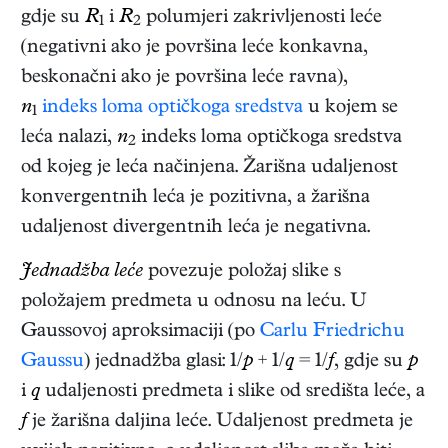
gdje su
R
i
R
polumjeri zakrivljenosti leće
1
2
(negativni ako je površina leće konkavna,
beskonačni ako je površina leće ravna),
n
indeks loma
optičkoga sredstva
u kojem se
1
leća nalazi,
n
indeks loma optičkoga sredstva
2
od kojeg je leća načinjena. Žarišna udaljenost
konvergentnih leća je pozitivna, a žarišna
udaljenost divergentnih leća je negativna.
Jednadžba leće
povezuje položaj slike s
položajem predmeta u odnosu na leću. U
Gaussovoj aproksimaciji (po
Carlu Friedrichu
Gaussu
) jednadžba glasi: 1/
p
+ 1/
q
= 1/
f
, gdje su
p
i
q
udaljenosti predmeta i slike od središta leće, a
f
je žarišna daljina leće. Udaljenost predmeta je