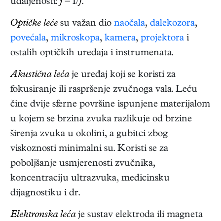
udaljenosti:
j
= 1/
f
.
Optičke leće
su važan dio
naočala
,
dalekozora
,
povećala
,
mikroskopa
,
kamera
,
projektora
i
ostalih optičkih uređaja i instrumenata.
Akustična leća
je uređaj koji se koristi za
fokusiranje ili raspršenje zvučnoga vala. Leću
čine dvije sferne površine ispunjene materijalom
u kojem se brzina zvuka razlikuje od brzine
širenja zvuka u okolini, a gubitci zbog
viskoznosti minimalni su. Koristi se za
poboljšanje usmjerenosti zvučnika,
koncentraciju ultrazvuka, medicinsku
dijagnostiku i dr.
Elektronska leća
je sustav elektroda ili magneta