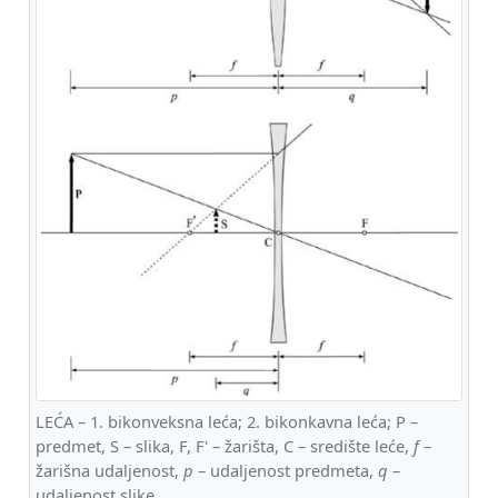
LEĆA – 1. bikonveksna leća; 2. bikonkavna leća; P –
predmet, S – slika, F, F' – žarišta, C – središte leće,
f
–
žarišna udaljenost,
p
– udaljenost predmeta,
q
–
udaljenost slike