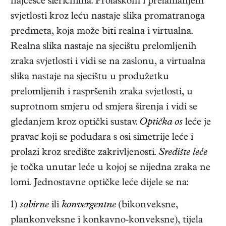
najčešće sferičnima. Prolaskom i prelamanjem
svjetlosti kroz leću nastaje slika promatranoga
predmeta, koja može biti realna i virtualna.
Realna slika nastaje na sjecištu prelomljenih
zraka svjetlosti i vidi se na zaslonu, a virtualna
slika nastaje na sjecištu u produžetku
prelomljenih i raspršenih zraka svjetlosti, u
suprotnom smjeru od smjera širenja i vidi se
gledanjem kroz optički sustav.
Optička os
leće je
pravac koji se podudara s osi simetrije leće i
prolazi kroz središte zakrivljenosti.
Središte leće
je točka unutar leće u kojoj se nijedna zraka ne
lomi. Jednostavne optičke leće dijele se na:
1)
sabirne
ili
konvergentne
(bikonveksne,
plankonveksne i konkavno-konveksne), tijela