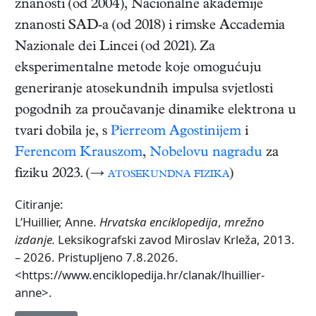
znanosti (od 2004), Nacionalne akademije
znanosti SAD-a (od 2018) i rimske Accademia
Nazionale dei Lincei (od 2021). Za
eksperimentalne metode koje omogućuju
generiranje atosekundnih impulsa svjetlosti
pogodnih za proučavanje dinamike elektrona u
tvari dobila je, s
Pierreom Agostinijem
i
Ferencom Krauszom
,
Nobelovu nagradu
za
fiziku 2023. (→
atosekundna fizika
)
Citiranje:
L’Huillier, Anne.
Hrvatska enciklopedija
,
mrežno
izdanje.
Leksikografski zavod Miroslav Krleža, 2013.
– 2026. Pristupljeno 7.8.2026.
<https://www.enciklopedija.hr/clanak/lhuillier-
anne>.