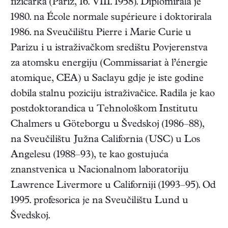
fizičarka
(
Pariz
,
16. VIII. 1958
). Diplomirala je
1980. na École normale supérieure i doktorirala
1986. na Sveučilištu Pierre i Marie Curie u
Parizu i u istraživačkom središtu Povjerenstva
za atomsku energiju (Commissariat à l’énergie
atomique, CEA) u Saclayu gdje je iste godine
dobila stalnu poziciju istraživačice. Radila je kao
postdoktorandica u Tehnološkom Institutu
Chalmers u Göteborgu u Švedskoj (1986–88),
na Sveučilištu Južna California (USC) u Los
Angelesu (1988–93), te kao gostujuća
znanstvenica u Nacionalnom laboratoriju
Lawrence Livermore u Californiji (1993–95). Od
1995. profesorica je na Sveučilištu Lund u
Švedskoj.