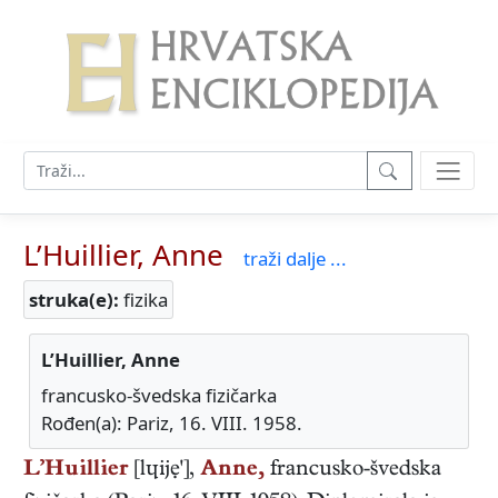
L’Huillier, Anne
traži dalje ...
struka(e):
fizika
L’Huillier, Anne
francusko-švedska fizičarka
Rođen(a): Pariz, 16. VIII. 1958.
L’Huillier
[lɥijẹ'],
Anne,
francusko-švedska