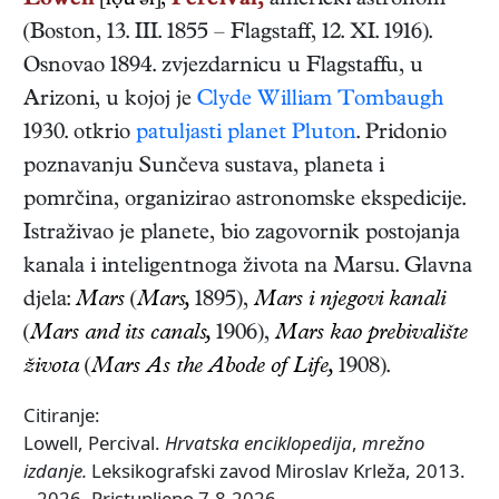
Lowell
[lọu'əl],
Percival,
američki
astronom
(
Boston
,
13. III. 1855
–
Flagstaff
,
12. XI. 1916
).
Osnovao 1894. zvjezdarnicu u Flagstaffu, u
Arizoni, u kojoj je
Clyde William Tombaugh
1930. otkrio
patuljasti planet
Pluton
. Pridonio
poznavanju Sunčeva sustava, planeta i
pomrčina, organizirao astronomske ekspedicije.
Istraživao je planete, bio zagovornik postojanja
kanala i inteligentnoga života na Marsu. Glavna
djela:
Mars
(
Mars,
1895),
Mars i njegovi kanali
(
Mars and its canals,
1906),
Mars kao prebivalište
života
(
Mars As the Abode of Life,
1908)
.
Citiranje:
Lowell, Percival.
Hrvatska enciklopedija
,
mrežno
izdanje.
Leksikografski zavod Miroslav Krleža, 2013.
– 2026. Pristupljeno 7.8.2026.