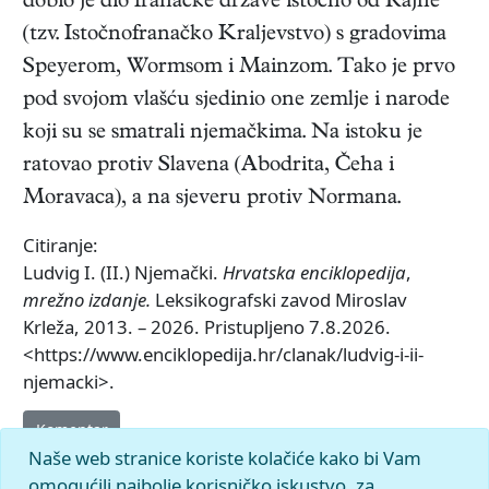
dobio je dio franačke države istočno od Rajne
(tzv. Istočnofranačko Kraljevstvo) s gradovima
Speyerom, Wormsom i Mainzom. Tako je prvo
pod svojom vlašću sjedinio one zemlje i narode
koji su se smatrali njemačkima. Na istoku je
ratovao protiv Slavena (Abodrita, Čeha i
Moravaca), a na sjeveru protiv Normana.
Citiranje:
Ludvig I. (II.) Njemački.
Hrvatska enciklopedija
,
mrežno izdanje.
Leksikografski zavod Miroslav
Krleža, 2013. – 2026. Pristupljeno 7.8.2026.
<https://www.enciklopedija.hr/clanak/ludvig-i-ii-
njemacki>.
Komentar
Naše web stranice koriste kolačiće kako bi Vam
omogućili najbolje korisničko iskustvo, za