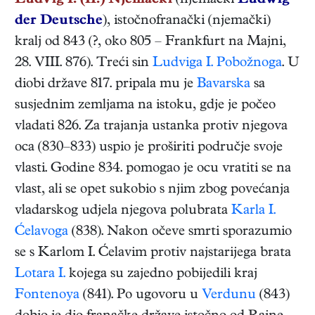
Ludvig I. (II.) Njemački
(njemački
Ludwig
der Deutsche
),
istočnofranački (njemački)
kralj
od 843 (
?
,
oko 805
–
Frankfurt na Majni
,
28. VIII. 876
). Treći sin
Ludviga I. Pobožnoga
. U
diobi države 817. pripala mu je
Bavarska
sa
susjednim zemljama na istoku, gdje je počeo
vladati 826. Za trajanja ustanka protiv njegova
oca (830–833) uspio je proširiti područje svoje
vlasti. Godine 834. pomogao je ocu vratiti se na
vlast, ali se opet sukobio s njim zbog povećanja
vladarskog udjela njegova polubrata
Karla I.
Ćelavoga
(838). Nakon očeve smrti sporazumio
se s Karlom I. Ćelavim protiv najstarijega brata
Lotara I.
kojega su zajedno pobijedili kraj
Fontenoya
(841). Po ugovoru u
Verdunu
(843)