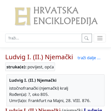
Ludvig I. (II.) Njemački
traži dalje ...
struka(e):
povijest, opća
Ludvig I. (II.) Njemački
istočnofranački (njemački) kralj
Rođen(a): ?, oko 805.
Umr(la)o: Frankfurt na Majni, 28. VIII. 876.