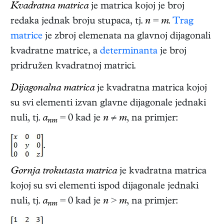
Kvadratna matrica
je matrica kojoj je broj
redaka jednak broju stupaca, tj.
n
=
m
.
Trag
matrice
je zbroj elemenata na glavnoj dijagonali
kvadratne matrice, a
determinanta
je broj
pridružen kvadratnoj matrici.
Dijagonalna matrica
je kvadratna matrica kojoj
su svi elementi izvan glavne dijagonale jednaki
nuli, tj.
a
= 0 kad je
n
≠
m
, na primjer:
nm
.
Gornja trokutasta matrica
je kvadratna matrica
kojoj su svi elementi ispod dijagonale jednaki
nuli, tj.
a
= 0 kad je
n
>
m
, na primjer:
nm