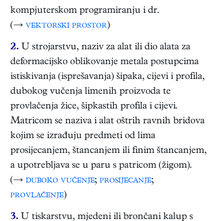
kompjuterskom programiranju i dr.
(→
vektorski prostor
)
2.
U strojarstvu, naziv za alat ili dio alata za
deformacijsko oblikovanje metala postupcima
istiskivanja (isprešavanja) šipaka, cijevi i profila,
dubokog vučenja limenih proizvoda te
provlačenja žice, šipkastih profila i cijevi.
Matricom se naziva i alat oštrih ravnih bridova
kojim se izrađuju predmeti od lima
prosijecanjem, štancanjem ili finim štancanjem,
a upotrebljava se u paru s patricom (žigom).
(→
duboko vučenje
;
prosijecanje
;
provlačenje
)
3.
U tiskarstvu, mjedeni ili brončani kalup s