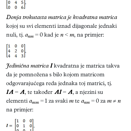
.
Donja trokutasta matrica je kvadratna matrica
kojoj su svi elementi iznad dijagonale jednaki
nuli, tj.
a
= 0 kad je
n
<
m
, na primjer:
nm
.
Jedinična matrica
I
kvadratna je matrica takva
da je pomnožena s bilo kojom matricom
odgovarajućega reda jednaka toj matrici, tj.
IA
=
A
, te također
AI
=
A
, a njezini su
elementi
a
= 1 za svaki
m
te
a
= 0 za
m
≠
n
mm
nm
na primjer:
.