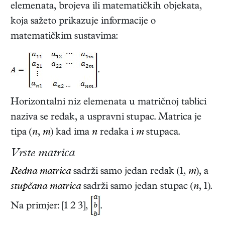
elemenata, brojeva ili matematičkih objekata,
koja sažeto prikazuje informacije o
matematičkim sustavima:
.
Horizontalni niz elemenata u matričnoj tablici
naziva se redak, a uspravni stupac. Matrica je
tipa (
n
,
m
) kad ima
n
redaka i
m
stupaca.
Vrste matrica
Redna matrica
sadrži samo jedan redak (1,
m
), a
stupčana matrica
sadrži samo jedan stupac (
n
, 1).
Na primjer: [1 2 3],
.