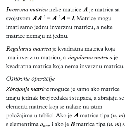
Inverzna matrica
neke matrice
A
je matrica sa
–1
–1
svojstvom
AA
=
A
A
=
I
. Matrice mogu
imati samo jednu inverznu matricu, a neke
matrice nemaju ni jednu.
Regularna matrica
je kvadratna matrica koja
ima inverznu matricu, a
singularna matrica
je
kvadratna matrica koja nema inverznu matricu.
Osnovne operacije
Zbrajanje matrica
moguće je samo ako matrice
imaju jednak broj redaka i stupaca, a zbrajaju se
elementi matrice koji se nalaze na istim
položajima u tablici. Ako je
A
matrica tipa (
n
,
m
)
s elementima
a
, i ako je
B
matrica tipa (
n
,
m
) s
nm