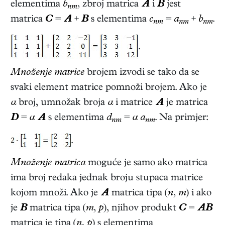
elementima
b
, zbroj matrica
A
i
B
jest
nm
matrica
C
=
A
+
B
s elementima
c
=
a
+
b
.
nm
nm
nm
.
Množenje matrice
brojem izvodi se tako da se
svaki element matrice pomnoži brojem. Ako je
α
broj, umnožak broja
α
i matrice
A
je matrica
D
=
α
A
s elementima
d
=
α a
. Na primjer:
nm
nm
.
Množenje matrica
moguće je samo ako matrica
ima broj redaka jednak broju stupaca matrice
kojom množi. Ako je
A
matrica tipa (
n
,
m
) i ako
je
B
matrica tipa (
m
,
p
), njihov produkt
C
=
AB
matrica je tipa (
n
,
p
) s elementima