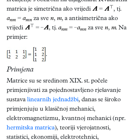
zrcaljenje s obzirom na dijagonalu. Kvadratna
⊤
matrica je simetrična ako vrijedi
A
=
A
, tj.
a
=
a
za sve
n
,
m
, a antisimetrična ako
nm
mn
⊤
vrijedi
A
= −
A
, tj.
a
= −
a
za sve
n
,
m
. Na
nm
mn
primjer:
.
Primjena
Matrice su se sredinom XIX. st. počele
primjenjivati za pojednostavljeno rješavanje
sustava
linearnih jednadžbi
, danas se široko
primjenjuju u klasičnoj mehanici,
elektromagnetizmu, kvantnoj mehanici (npr.
hermitska matrica
), teoriji vjerojatnosti,
statistici, ekonomiji, elektrotehnici,