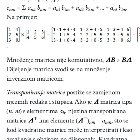
c
= Σ
a
b
=
a
b
+
a
b
+ … +
a
b
.
nm
nk
km
n
1
1
m
n
2
2
m
nt
tm
Na primjer:
.
Množenje matrica nije komutativno,
AB
≠
BA
.
Dijeljenje matrica svodi se na množenje
inverznom matricom.
Transponiranje matrice
postiže se zamjenom
njezinih redaka i stupaca. Ako je
A
matrica tipa
(
n
,
m
) s elementima
a
, njezina transponirana
ij
⊤
⊤
matrica
A
ima elemente (
A
)
=
a
, što se
nm
mn
kod kvadratne matrice može interpretirati i kao