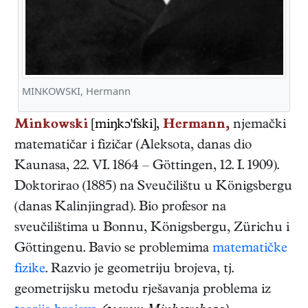
MINKOWSKI, Hermann
Minkowski
[miŋkɔ'fski],
Hermann,
njemački
matematičar i fizičar
(
Aleksota, danas dio
Kaunasa
,
22. VI. 1864
–
Göttingen
,
12. I. 1909
).
Doktorirao (1885) na Sveučilištu u Königsbergu
(danas Kalinjingrad). Bio profesor na
sveučilištima u Bonnu, Königsbergu, Zürichu i
Göttingenu. Bavio se problemima
matematičke
fizike
. Razvio je geometriju brojeva, tj.
geometrijsku metodu rješavanja problema iz