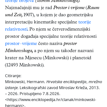
teorije brojeva
(teorem Minkowskoga).
Najznačajniji mu je rad
Prostor i vrijeme
(
Raum
und Zeit,
1907)
, u kojem je dao geometrijsku
interpretaciju kinematike specijalne
teorije
relativnosti
. Po njem se četverodimenzijski
prostor događaja specijalne teorije relativnosti
prostor–vrijeme
često naziva
prostor
Minkowskoga,
a po njem su također nazvani
krater na Mjesecu (Minkowski) i planetoid
(12493 Minkowski).
Citiranje:
Minkowski, Hermann.
Hrvatska enciklopedija
,
mrežno
izdanje.
Leksikografski zavod Miroslav Krleža, 2013.
– 2026. Pristupljeno 7.8.2026.
<https://www.enciklopedija.hr/clanak/minkowski-
hermann>.