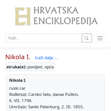
Nikola I.
traži dalje ...
struka(e):
povijest, opća
Nikola I.
ruski car
Rođen(a): Carsko Selo, danas Puškin,
6. VII. 1796.
Umr(la)o: Sankt Peterburg, 2. III. 1855.