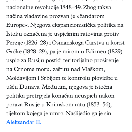
nacionalne revolucije 1848–49. Zbog takva
načina vladavine prozvan je »žandarom
Europe«. Njegova ekspanzionistička politika na
Istoku označena je uspješnim ratovima protiv
Perzije (1826–28) i Osmanskoga Carstva u korist
Grčke (1828–29), pa je mirom u Edirneu (1829)
uspio za Rusiju postići teritorijalno proširenje
na Crnome moru, zaštitu nad Vlaškom,
Moldavijom i Srbijom te kontrolu plovidbe u
ušću Dunava. Međutim, njegova je istočna
politika pretrpjela konačan neuspjeh nakon
poraza Rusije u Krimskom ratu (1853–56),
tijekom kojega je umro. Naslijedio ga je sin
Aleksandar II.