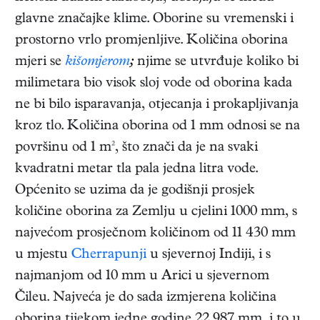
glavne značajke klime. Oborine su vremenski i
prostorno vrlo promjenljive. Količina oborina
mjeri se
kišomjerom
;
njime se utvrđuje koliko bi
milimetara bio visok sloj vode od oborina kada
ne bi bilo isparavanja, otjecanja i prokapljivanja
kroz tlo. Količina oborina od 1 mm odnosi se na
površinu od 1 m², što znači da je na svaki
kvadratni metar tla pala jedna litra vode.
Općenito se uzima da je godišnji prosjek
količine oborina za Zemlju u cjelini 1000 mm, s
najvećom prosječnom količinom od 11 430 mm
u mjestu
Cherrapunji
u sjevernoj Indiji, i s
najmanjom od 10 mm u Arici u sjevernom
Čileu. Najveća je do sada izmjerena količina
oborina tijekom jedne godine 22 987 mm, i to u