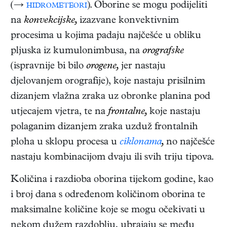
(→
hidrometeori
). Oborine se mogu podijeliti
na
konvekcijske,
izazvane konvektivnim
procesima u kojima padaju najčešće u obliku
pljuska iz kumulonimbusa, na
orografske
(ispravnije bi bilo
orogene,
jer nastaju
djelovanjem orografije), koje nastaju prisilnim
dizanjem vlažna zraka uz obronke planina pod
utjecajem vjetra, te na
frontalne,
koje nastaju
polaganim dizanjem zraka uzduž frontalnih
ploha u sklopu procesa u
ciklonama
,
no najčešće
nastaju kombinacijom dvaju ili svih triju tipova.
Količina i razdioba oborina tijekom godine, kao
i broj dana s određenom količinom oborina te
maksimalne količine koje se mogu očekivati u
nekom dužem razdoblju, ubrajaju se među