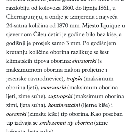
razdoblju od kolovoza 1860. do lipnja 1861., u
Cherrapunjiju, a ondje je izmjerena i najveća
24-satna količina od 1870 mm. Mjesto Iquique u
sjevernom Čileu četiri je godine bilo bez kiše, a
godišnji je prosjek samo 3 mm. Po godišnjem
kretanju količine oborina razlikuje se šest
klimatskih tipova oborina:
ekvatorski
(s
maksimumom oborina nakon proljetne i
jesenske ravnodnevice),
tropski
(maksimum
oborina ljeti),
monsunski
(maksimum oborina
ljeti, zime suhe),
suptropski
(maksimum oborina
zimi, ljeta suha),
kontinentalni
(ljetne kiše) i
oceanski
(zimske kiše) tip oborina. Kao poseban
tip izdvaja se
sredozemni tip oborina
(zime