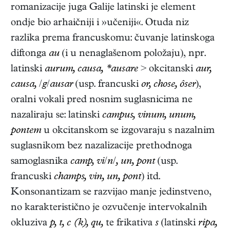
romanizacije juga Galije latinski je element
ondje bio arhaičniji i »učeniji«. Otuda niz
razlika prema francuskomu: čuvanje latinskoga
diftonga
au
(i u nenaglašenom položaju), npr.
latinski
aurum, causa, *ausare
> okcitanski
aur,
causa,
/
g
/
ausar
(usp. francuski
or, chose, ôser
),
oralni vokali pred nosnim suglasnicima ne
nazaliraju se: latinski
campus, vinum, unum,
pontem
u okcitanskom se izgovaraju s nazalnim
suglasnikom bez nazalizacije prethodnoga
samoglasnika
camp, vi
/
n
/
, un, pont
(usp.
francuski
champs, vin, un, pont
) itd.
Konsonantizam se razvijao manje jedinstveno,
no karakteristično je ozvučenje intervokalnih
okluziva
p, t, c (k), qu,
te frikativa
s
(latinski
ripa,