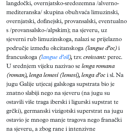
langdočki, overnjatsko-sredozemna /alverno-
mediteranska/ skupina obuhvaća limuzinski,
overnjatski, dofinejski, provansalski, eventualno
s /provansalsko-/alpskim); na sjeveru, uz
sjeverni rub limuzinskoga, nalazi se prijelazno
područje između okcitanskoga
(langue d’oc)
i
francuskoga
(
langue d’oïl
),
tzv.
croissant:
perec.
U srednjem vijeku nazivao se
lenga romana
(roman), lenga lemosí (lemosí), lenga d’oc
i sl. Na
jugu Galije utjecaj galskoga supstrata bio je
znatno slabiji nego na sjeveru (na jugu su
ostavili više traga iberski i ligurski supstrat te
grčki), germanski vizigotski superstrat na jugu
ostavio je mnogo manje tragova nego franački
na sjeveru, a zbog rane i intenzivne