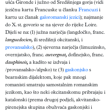
ušća Gironde i južno od Središnjega gorja (vidi
jezičnu kartu Francuske u članku
Francuzi
i
kartu uz članak
galoromanski jezici
); najmanje
do X. st. govorio se na sjever do rijeke Loire.
Dijeli se na: (1) južna narječja (langdočko, franc.
languedocien,
ili središnji okcitanski, i
provansalsko
), (2) sjeverna narječja (limuzinsko,
overnjatsko, franc.
auvergnat,
dofinejsko, franc.
dauphinois,
a kadšto se izdvaja i
/provansalsko-/alpsko) te (3)
gaskonjsko
s
bearnskim dijalektom, koje pak mnogi
romanisti smatraju samostalnim romanskim
jezikom, kao što neki okcitanskomu pribrajaju i
katalonski (prema drugoj podjeli, akvitansko-
pirenejska skupina obuhvaća gaskonjski i