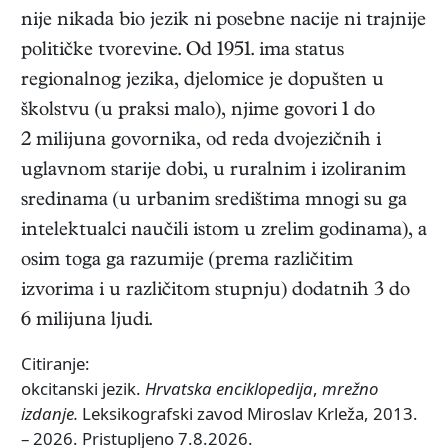
nije nikada bio jezik ni posebne nacije ni trajnije
političke tvorevine. Od 1951. ima status
regionalnog jezika, djelomice je dopušten u
školstvu (u praksi malo), njime govori 1 do
2 milijuna govornika, od reda dvojezičnih i
uglavnom starije dobi, u ruralnim i izoliranim
sredinama (u urbanim središtima mnogi su ga
intelektualci naučili istom u zrelim godinama), a
osim toga ga razumije (prema različitim
izvorima i u različitom stupnju) dodatnih 3 do
6 milijuna ljudi.
Citiranje:
okcitanski jezik.
Hrvatska enciklopedija
,
mrežno
izdanje.
Leksikografski zavod Miroslav Krleža, 2013.
– 2026. Pristupljeno 7.8.2026.