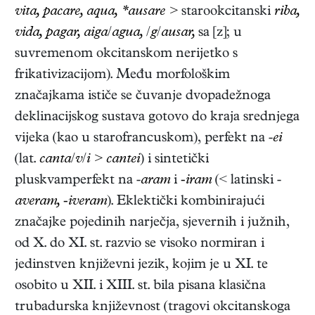
vita, pacare, aqua, *ausare >
starookcitanski
riba,
vida, pagar, aiga
/
agua,
/
g
/
ausar,
sa
[z]; u
suvremenom okcitanskom nerijetko s
frikativizacijom). Među morfološkim
značajkama ističe se čuvanje dvopadežnoga
deklinacijskog sustava gotovo do kraja srednjega
vijeka (kao u starofrancuskom), perfekt na -
ei
(lat.
canta
/
v
/
i > cantei
) i sintetički
pluskvamperfekt na -
aram
i
-iram
(< latinski -
averam, -iveram
). Eklektički kombinirajući
značajke pojedinih narječja, sjevernih i južnih,
od X. do XI. st. razvio se visoko normiran i
jedinstven književni jezik, kojim je u XI. te
osobito u XII. i XIII. st. bila pisana klasična
trubadurska književnost (tragovi okcitanskoga