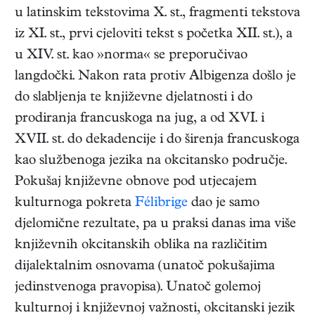
u latinskim tekstovima X. st., fragmenti tekstova
iz XI. st., prvi cjeloviti tekst s početka XII. st.), a
u XIV. st. kao »norma« se preporučivao
langdočki. Nakon rata protiv Albigenza došlo je
do slabljenja te književne djelatnosti i do
prodiranja francuskoga na jug, a od XVI. i
XVII. st. do dekadencije i do širenja francuskoga
kao službenoga jezika na okcitansko područje.
Pokušaj književne obnove pod utjecajem
kulturnoga pokreta
Félibrige
dao je samo
djelomične rezultate, pa u praksi danas ima više
književnih okcitanskih oblika na različitim
dijalektalnim osnovama (unatoč pokušajima
jedinstvenoga pravopisa). Unatoč golemoj
kulturnoj i književnoj važnosti, okcitanski jezik