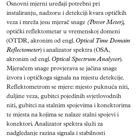
Osnovni mjerni uređaji potrebni pri
instaliranju, nadzoru i detekciji kvara optičkih
veza i mreža jesu mjerač snage
(Power Meter),
optički reflektometar u vremenskoj domeni
(OTDR, akronim od engl.
Optical Time Domain
Reflectometer
) i analizator spektra (OSA,
akronim od engl.
Optical Spectrum Analyser
).
Mjeračem snage provjerava se jačina snage
izvora i optičkoga signala na mjestu detekcije.
Reflektometrom se mjere: mjesto puknuća niti,
duljine veza, gubitci pojedinih svjetlovodnih
niti, gubitci na stalnim spojevima i konektorima
te mjesta na kojima se nalaze stalni spojevi i
konektori. Analizator spektra služi za
nadgledanje razina signala i stabilnosti