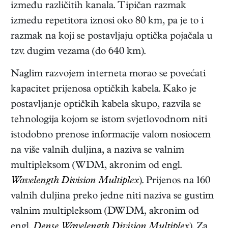
između različitih kanala. Tipičan razmak
između repetitora iznosi oko 80 km, pa je to i
razmak na koji se postavljaju optička pojačala u
tzv. dugim vezama (do 640 km).
Naglim razvojem interneta morao se povećati
kapacitet prijenosa optičkih kabela. Kako je
postavljanje optičkih kabela skupo, razvila se
tehnologija kojom se istom svjetlovodnom niti
istodobno prenose informacije valom nosiocem
na više valnih duljina, a naziva se valnim
multipleksom (WDM, akronim od engl.
Wavelength Division Multiplex
). Prijenos na 160
valnih duljina preko jedne niti naziva se gustim
valnim multipleksom (DWDM, akronim od
engl.
Dense Wavelength Division Multiplex
). Za