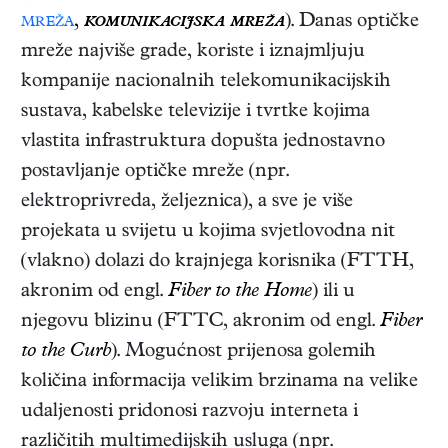
mreža
,
komunikacijska mreža
). Danas optičke
mreže najviše grade, koriste i iznajmljuju
kompanije nacionalnih telekomunikacijskih
sustava, kabelske televizije i tvrtke kojima
vlastita infrastruktura dopušta jednostavno
postavljanje optičke mreže (npr.
elektroprivreda, željeznica), a sve je više
projekata u svijetu u kojima svjetlovodna nit
(vlakno) dolazi do krajnjega korisnika (FTTH,
akronim od engl.
Fiber to the Home
) ili u
njegovu blizinu (FTTC, akronim od engl.
Fiber
to the Curb
). Mogućnost prijenosa golemih
količina informacija velikim brzinama na velike
udaljenosti pridonosi razvoju interneta i
različitih multimedijskih usluga (npr.