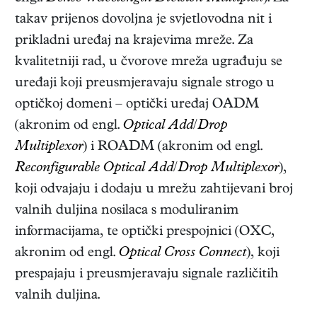
takav prijenos dovoljna je svjetlovodna nit i
prikladni uređaj na krajevima mreže. Za
kvalitetniji rad, u čvorove mreža ugrađuju se
uređaji koji preusmjeravaju signale strogo u
optičkoj domeni – optički uređaj OADM
(akronim od engl.
Optical Add
/
Drop
Multiplexor
) i ROADM (akronim od engl.
Reconfigurable Optical Add
/
Drop Multiplexor
),
koji odvajaju i dodaju u mrežu zahtijevani broj
valnih duljina nosilaca s moduliranim
informacijama, te optički prespojnici (OXC,
akronim od engl.
Optical Cross Connect
), koji
prespajaju i preusmjeravaju signale različitih
valnih duljina.