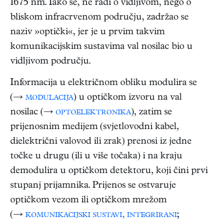
1675 nm. Iako se, ne radi o vidljivom, nego o
bliskom infracrvenom području, zadržao se
naziv »optički«, jer je u prvim takvim
komunikacijskim sustavima val nosilac bio u
vidljivom području.
Informacija u električnom obliku modulira se
(→
modulacija
) u optičkom izvoru na val
nosilac (→
optoelektronika
), zatim se
prijenosnim medijem (svjetlovodni kabel,
dielektrični valovod ili zrak) prenosi iz jedne
točke u drugu (ili u više točaka) i na kraju
demodulira u optičkom detektoru, koji čini prvi
stupanj prijamnika. Prijenos se ostvaruje
optičkom vezom ili optičkom mrežom
(→
komunikacijski sustavi, integrirani
;