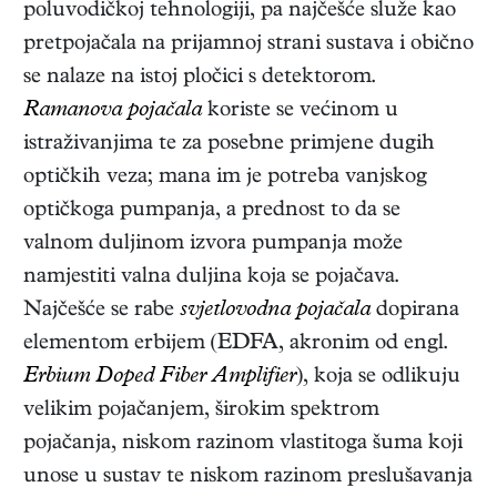
poluvodičkoj tehnologiji, pa najčešće služe kao
pretpojačala na prijamnoj strani sustava i obično
se nalaze na istoj pločici s detektorom.
Ramanova pojačala
koriste se većinom u
istraživanjima te za posebne primjene dugih
optičkih veza; mana im je potreba vanjskog
optičkoga pumpanja, a prednost to da se
valnom duljinom izvora pumpanja može
namjestiti valna duljina koja se pojačava.
Najčešće se rabe
svjetlovodna pojačala
dopirana
elementom erbijem (EDFA, akronim od engl.
Erbium Doped Fiber Amplifier
), koja se odlikuju
velikim pojačanjem, širokim spektrom
pojačanja, niskom razinom vlastitoga šuma koji
unose u sustav te niskom razinom preslušavanja