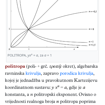
n
POLITROPA,
yx
=
a
, za
a
= 1
politropa
(poli- + grč.
τροπή:
okret), algebarska
ravninska
krivulja
, zapravo
porodica krivulja
,
kojoj je jednadžba u pravokutnom Kartezijevu
n
koordinatnom sustavu:
y
x
=
a
, gdje je
a
konstanta, a
n
politropski eksponent. Ovisno o
vrijednosti realnoga broja
n
politropa poprima