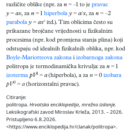
različite oblike (npr. za
n
= –1 to je
pravac
y
=
ax
, za
n
= 1
hiperbola
y
=
a
/
x
, za
n
= –2
parabola
y
=
ax
² itd.). Tim oblicima često su
prikazane brojčane vrijednosti u fizikalnim
procesima (npr. kod promjena stanja plina) koji
odstupaju od idealnih fizikalnih oblika, npr. kod
Boyle-Mariotteova zakona
i
izobarnoga zakona
politropa je termodinamička krivulja: za
n
= 1
1
izoterma
pV
=
a
(hiperbola), a za
n
= 0
izobara
0
pV
=
a
(horizontalni pravac).
Citiranje:
politropa.
Hrvatska enciklopedija
,
mrežno izdanje.
Leksikografski zavod Miroslav Krleža, 2013. – 2026.
Pristupljeno 6.8.2026.
<https://www.enciklopedija.hr/clanak/politropa>.