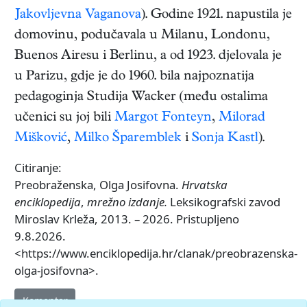
Jakovljevna Vaganova
). Godine 1921. napustila je
domovinu, podučavala u Milanu, Londonu,
Buenos Airesu i Berlinu, a od 1923. djelovala je
u Parizu, gdje je do 1960. bila najpoznatija
pedagoginja Studija Wacker (među ostalima
učenici su joj bili
Margot Fonteyn
,
Milorad
Mišković
,
Milko Šparemblek
i
Sonja Kastl
).
Citiranje:
Preobraženska, Olga Josifovna.
Hrvatska
enciklopedija
,
mrežno izdanje.
Leksikografski zavod
Miroslav Krleža, 2013. – 2026. Pristupljeno
9.8.2026.
<https://www.enciklopedija.hr/clanak/preobrazenska-
olga-josifovna>.
Komentar