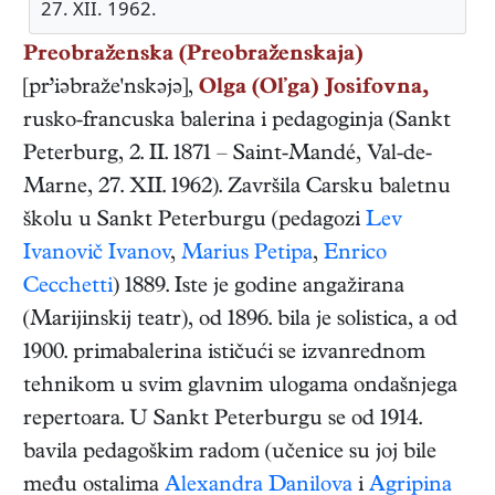
27. XII. 1962.
Preobraženska (Preobraženskaja)
[pr’iəbraže'nskəjə],
Olga (Olʼga) Josifovna,
rusko-francuska
balerina i pedagoginja
(
Sankt
Peterburg
,
2. II. 1871
–
Saint-Mandé, Val-de-
Marne
,
27. XII. 1962
). Završila Carsku baletnu
školu u Sankt Peterburgu (pedagozi
Lev
Ivanovič Ivanov
,
Marius Petipa
,
Enrico
Cecchetti
) 1889. Iste je godine angažirana
(Marijinskij teatr), od 1896. bila je solistica, a od
1900. primabalerina ističući se izvanrednom
tehnikom u svim glavnim ulogama ondašnjega
repertoara. U Sankt Peterburgu se od 1914.
bavila pedagoškim radom (učenice su joj bile
među ostalima
Alexandra Danilova
i
Agripina