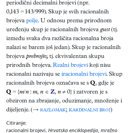
periodični decimalni brojevi (npr.
0,143 = 143/999). Skup je svih racionalnih
brojeva
polje
. U odnosu prema prirodnom
uređenju skup je racionalnih brojeva
gust
(tj.
između svaka dva različita racionalna broja
nalazi se barem još jedan). Skup je racionalnih
brojeva
prebrojiv,
tj. ekvivalentan skupu
prirodnih brojeva.
Realni brojevi
koji nisu
racionalni nazivaju se
iracionalni brojevi
. Skup
racionalnih brojeva označava se s
Q
, gdje je
Q
= {
m
/
n
:
m
,
n
∈
Z
,
n
≠ 0} i zatvoren je s
obzirom na zbrajanje, oduzimanje, množenje i
dijeljenje. (→
razlomak
;
kardinalni broj
)
Citiranje:
racionalni brojevi.
Hrvatska enciklopedija
,
mrežno