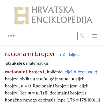
racionalni brojevi
traži dalje ...
struka(e):
matematika
racionalni brojevi,
količnici
cijelih brojeva
, tj.
brojevi oblika
q
=
m
/
n
, gdje su
m
i
n
cijeli
brojevi,
n
≠ 0. Racionalni brojevi jesu: cijeli
brojevi (jer
m
=
m
/1) ili decimalni brojevi s
konačno mnogo decimala (npr. 1,78 = 178/100) ili