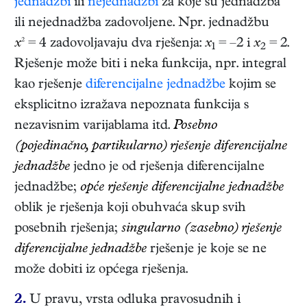
jednadžbi
ili
nejednadžbi
za koje su jednadžba
ili nejednadžba zadovoljene. Npr. jednadžbu
x
² = 4 zadovoljavaju dva rješenja:
x
= –2 i
x
= 2.
1
2
Rješenje može biti i neka funkcija, npr. integral
kao rješenje
diferencijalne jednadžbe
kojim se
eksplicitno izražava nepoznata funkcija s
nezavisnim varijablama itd.
Posebno
(pojedinačno, partikularno) rješenje diferencijalne
jednadžbe
jedno je od rješenja diferencijalne
jednadžbe;
opće rješenje diferencijalne jednadžbe
oblik je rješenja koji obuhvaća skup svih
posebnih rješenja;
singularno (zasebno) rješenje
diferencijalne jednadžbe
rješenje je koje se ne
može dobiti iz općega rješenja.
2.
U pravu, vrsta odluka pravosudnih i