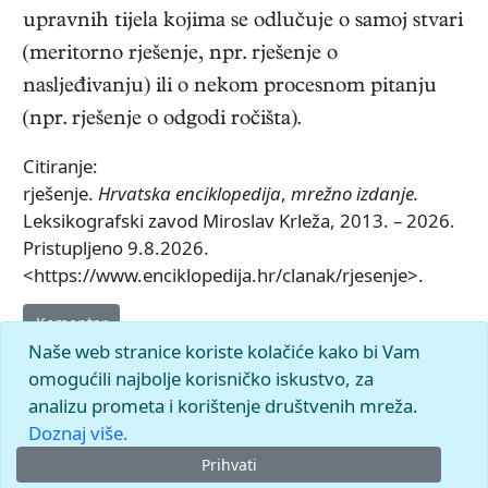
upravnih tijela kojima se odlučuje o samoj stvari
(meritorno rješenje, npr. rješenje o
nasljeđivanju) ili o nekom procesnom pitanju
(npr. rješenje o odgodi ročišta).
Citiranje:
rješenje.
Hrvatska enciklopedija
,
mrežno izdanje.
Leksikografski zavod Miroslav Krleža, 2013. – 2026.
Pristupljeno 9.8.2026.
<https://www.enciklopedija.hr/clanak/rjesenje>.
Komentar
Naše web stranice koriste kolačiće kako bi Vam
omogućili najbolje korisničko iskustvo, za
analizu prometa i korištenje društvenih mreža.
Doznaj više.
Prihvati
© 2026.
Leksikografski zavod
Miroslav Krleža