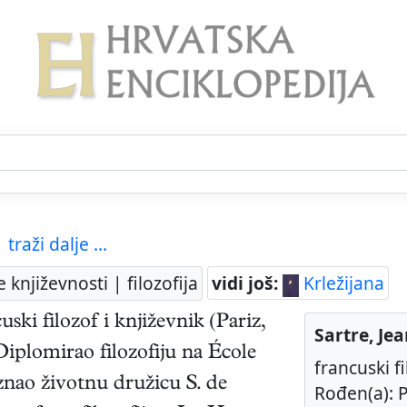
traži dalje ...
književnosti | filozofija
vidi još:
Krležijana
cuski
filozof i književnik
(
Pariz
,
Sartre, Je
 Diplomirao filozofiju na École
francuski fi
nao životnu družicu S. de
Rođen(a): P