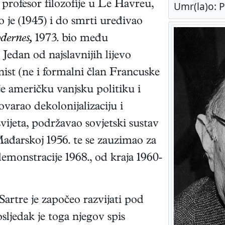
profesor filozofije u Le Havreu,
Umr(la)o: Pa
 je (1945) i do smrti uređivao
dernes,
1973. bio među
. Jedan od najslavnijih lijevo
ist (ne i formalni član Francuske
je američku vanjsku politiku i
ovarao dekolonijalizaciju i
ijeta, podržavao sovjetski sustav
Mađarskoj 1956. te se zauzimao za
demonstracije 1968., od kraja 1960-
Sartre je započeo razvijati pod
sljedak je toga njegov spis