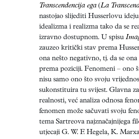
Transcendencija ega
(
La Transcenda
nastojao slijediti Husserlovu idej
idealizma i realizma tako da se re
izravno dostupnom. U spisu
Ima
zauzeo kritički stav prema Husserlo
ona nešto negativno, tj. da se ona
prema poziciji. Fenomeni – ono š
nisu samo ono što svoju vrijednost
sukonstituira tu svijest. Glavna z
realnosti, već analiza odnosa feno
fenomen može sačuvati svoju feno
tema Sartreova najznačajnijega fi
utjecaji G. W. F. Hegela, K. Marx