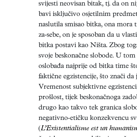
svijesti neovisan bitak, tj. da on 
bavi isključivo osjetilnim predm
naslutila smisao bitka, ona mora 
za-sebe, on je sposoban da u vlas
bitka postavi kao Ništa. Zbog tog
svoje beskonačne slobode. U tom s
oslobađa najprije od bitka time š
faktične egzistencije, što znači da
Vremenost subjektivne egzistencije
prošlost, tijek beskonačnoga zad
drugo kao takvo tek granica slobo
negativno-etičku konzekvencu svoj
(
L’Existentialisme est un humanis