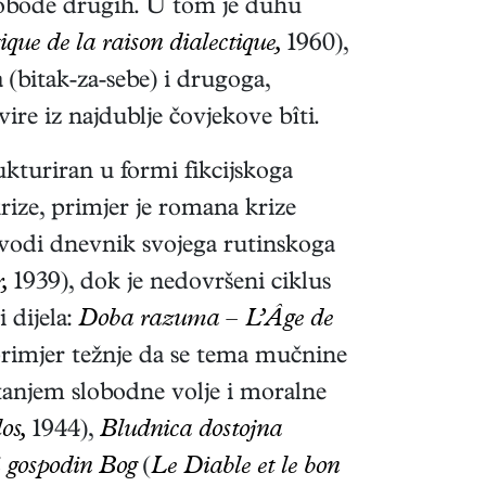
lobode drugih. U tom je duhu
ique de la raison dialectique,
1960),
 (bitak-za-sebe) i drugoga,
zvire iz najdublje čovjekove bîti.
rukturiran u formi fikcijskoga
rize, primjer je romana krize
, vodi dnevnik svojega rutinskoga
,
1939)
, dok je nedovršeni ciklus
i dijela:
Doba razuma – L’Âge de
rimjer težnje da se tema mučnine
tanjem slobodne volje i moralne
os,
1944),
Bludnica dostojna
 gospodin Bog
(
Le Diable et le bon