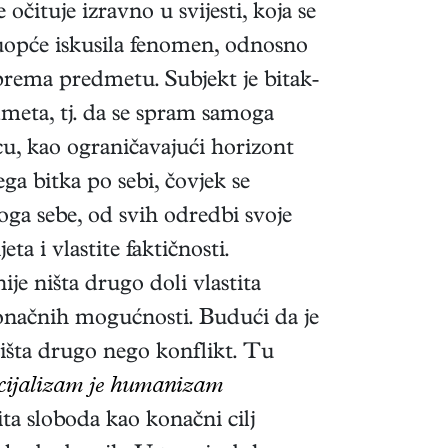
očituje izravno u svijesti, koja se
 uopće iskusila fenomen, odnosno
 prema predmetu. Subjekt je bitak-
dmeta, tj. da se spram samoga
cu, kao ograničavajući horizont
ga bitka po sebi, čovjek se
ga sebe, od svih odredbi svoje
ta i vlastite faktičnosti.
je ništa drugo doli vlastita
konačnih mogućnosti. Budući da je
ništa drugo nego konflikt. Tu
ncijalizam je humanizam
ta sloboda kao konačni cilj