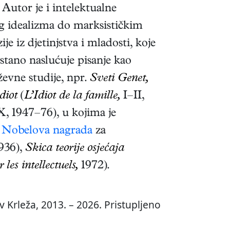
. Autor je i intelektualne
g idealizma do marksističkim
 iz djetinjstva i mladosti, koje
estano naslućuje pisanje kao
ževne studije, npr.
Sveti Genet,
idiot
(
L’Idiot de la famille,
I–II,
, 1947–76)
, u kojima je
e
Nobelova nagrada
za
936),
Skica teorije osjećaja
les intellectuels,
1972)
.
 Krleža, 2013. – 2026. Pristupljeno