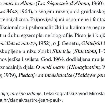
čenici iz Altone
(
Les Séquestrés d’Altona,
1960)
es Mots,
1964)
, o svojem razvoju od građansko
ncijalizma. Pripovijedajući uspomene i fantazije
ikcionalno i psihoanalitički i u kojima se nepr
st u duhu egzemplarne biografije. Pisao je i knji
médien et martyr,
1952)
, o J. Genetu,
Obiteljski 
e skupljene u nizu zbirki
Situacije
(
Situations,
I–X
s jezika i svijeta. God. 1964. dodijeljena mu j
 značajnija djela:
O moći mašte
(
L’Imagination,
1
s,
1939),
Pledoaje za intelektualce
(
Plaidoyer pour 
dija
,
mrežno izdanje.
Leksikografski zavod Miroslav
a.hr/clanak/sartre-jean-paul>.