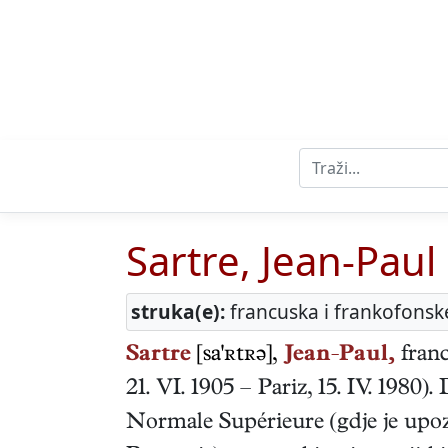
Sartre, Jean-Paul
struka(e):
francuska i frankofonske 
Sartre
[sa'ʀtʀə],
Jean-Paul,
fran
21. VI. 1905
–
Pariz
,
15. IV. 1980
).
Normale Supérieure (gdje je upoz