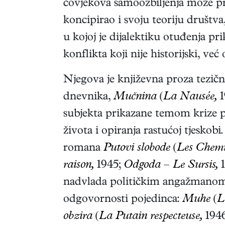
čovjekova samoozbiljenja može p
koncipirao i svoju teoriju društv
u kojoj je dijalektiku otuđenja pr
konflikta koji nije historijski, već
Njegova je književna proza tezična
dnevnika,
Mučnina
(
La Nausée,
1
subjekta prikazane temom krize pi
života i opiranja rastućoj tjeskob
romana
Putovi slobode
(
Les Chemin
raison,
1945;
Odgoda – Le Sursis,
1
nadvlada političkim angažmanom. 
odgovornosti pojedinca:
Muhe
(
L
obzira
(
La Putain respecteuse,
194