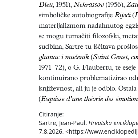
Dieu,
1951),
Nekrassov
(1956),
Zato
simboličke autobiografije
Riječi
(
L
materijalizmom nadahnutog egziste
se mogu tumačiti filozofski, metaf
sudbina, Sartre tu iščitava prošlo
glumac i mučenik
(
Saint Genet, co
1971–72)
, o G. Flaubertu, te esej
kontinuirano problematizirao odno
književnost, ali ju je odbio. Ostala
(
Esquisse d’une théorie des émotion
Citiranje:
Sartre, Jean-Paul.
Hrvatska enciklope
7.8.2026. <https://www.enciklopedij