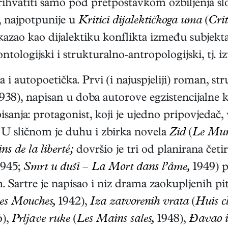
rihvatiti samo pod pretpostavkom ozbiljenja s
a, najpotpunije u
Kritici dijalektičkoga uma
(
Crit
ikazao kao dijalektiku konflikta između subjekta
 ontologijski i strukturalno-antropologijski, tj. i
 i autopoetička. Prvi (i najuspjeliji) roman, st
938)
, napisan u doba autorove egzistencijalne k
sanja: protagonist, koji je ujedno pripovjedač
i. U sličnom je duhu i zbirka novela
Zid
(
Le Mur
s de la liberté;
dovršio je tri od planirana četir
945;
Smrt u duši – La Mort dans l’âme,
1949)
p
Sartre je napisao i niz drama zaokupljenih pi
es Mouches,
1942),
Iza zatvorenih vrata
(
Huis cl
6),
Prljave ruke
(
Les Mains sales,
1948),
Đavao i