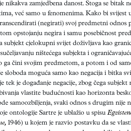
nije nikakva zamjedbena danost. Stoga se bitak ne 
etima, već samo u fenomenima. Kako bi svijest
transcendirati (negirati) svoj predmetni odnos
titom opstojanju negira i samu posebičnost pre
a subjekt cjelokupni svijet doživljava kao grani
učeljavanju ništećega subjekta i ograničavajuće
to ga čini svojim predmetom, a potom i od samo
 je sloboda moguća samo kao negacija i bitka svije
 tek je događanje negacije, zbog čega subjekt ni
obivanja vlastite budućnosti kao horizonta bes
de samoozbiljenja, svaki odnos s drugim nije 
e ontologije Sartre je ublažio u spisu
Egziste
me,
1946)
u kojem je razvio postavku da se vlasti