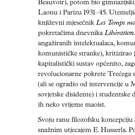
Beauvoir), potom bio gimnazijski 
Laonu i Parizu 1931–45. Utemeljio
književni mjesečnik
Les Temps mo
pokretačima dnevnika
Libération
angažiranih intelektualaca, komun
komunističke stranke), kritizirao 
kapitalistički sustav općenito, zag
revolucionarne pokrete Trećega sv
(ali se ogradio od intervencije u 
sovjetske disidente) i studentske 
ih neko vrijeme maoist.
Svoju ranu filozofsku koncepciju 
snažnim utjecajem E. Husserla. Po