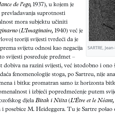
nce de l’ego,
1937)
, u kojem je
u prevladavanja suprotnosti
alnost mora subjektu učiniti
ginarno
(
L’Imaginaire,
1940)
već je
voj teoriji svijesti tvrdeći da je
SARTRE, Jean-
 prema svijetu odnosi kao negacija
to svijesti posreduje predmet –
 dobiva na razini svijesti, već istodobno i ono 
adaća fenomenologije stoga, po Sartreu, nije ana
mena i bitka: promatran samo iz horizonta bitka,
menalnost i izbjeći popredmećenje putem svijes
lozofskog djela
Bitak i Ništa
(
L’Être et le Néant,
a i posebice M. Heideggera. Tu je Sartre pošao 