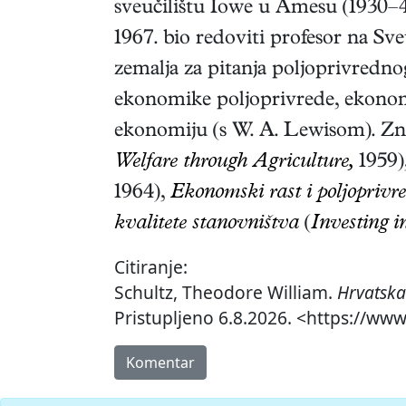
sveučilištu Iowe u Amesu (1930–4
1967. bio redoviti profesor na Sv
zemalja za pitanja poljoprivrednog
ekonomike poljoprivrede, ekonomi
ekonomiju (s W. A. Lewisom). Zna
Welfare through Agriculture,
1959)
1964),
Ekonomski rast i poljoprivr
kvalitete stanovništva
(
Investing i
Citiranje:
Schultz, Theodore William.
Hrvatska
Pristupljeno 6.8.2026. <https://www
Komentar