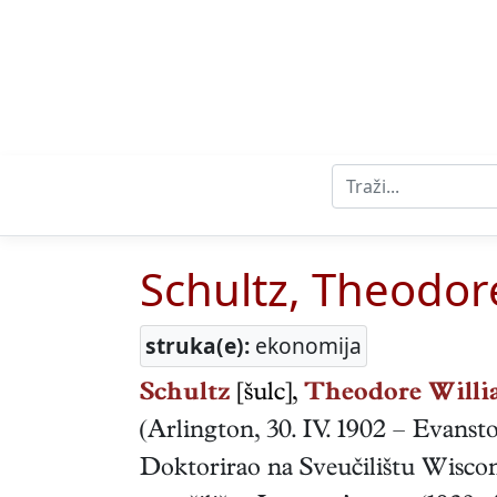
Schultz, Theodor
struka(e):
ekonomija
Schultz
[šulc],
Theodore Willi
(
Arlington
,
30. IV. 1902
–
Evansto
Doktorirao na Sveučilištu Wisco