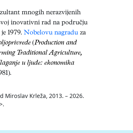
nzultant mnogih nerazvijenih
 svoj inovativni rad na području
 je 1979.
Nobelovu nagradu
za
ljoprivrede
(
Production and
rming Traditional Agriculture,
laganje u ljude: ekonomika
981)
.
d Miroslav Krleža, 2013. – 2026.
>.