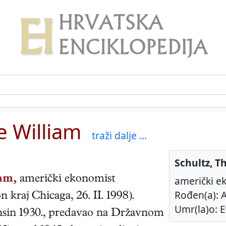
e William
traži dalje ...
Schultz, T
am,
američki
ekonomist
američki e
Rođen(a): A
n kraj Chicaga
,
26. II. 1998
).
Umr(la)o: E
nsin 1930., predavao na Državnom