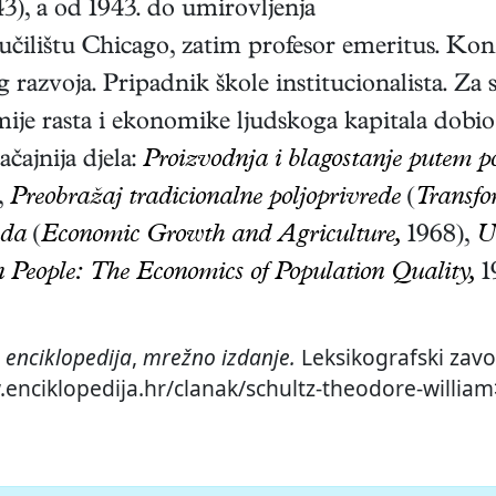
3), a od 1943. do umirovljenja
eučilištu Chicago, zatim profesor emeritus. Ko
 razvoja. Pripadnik škole institucionalista. Za
je rasta i ekonomike ljudskoga kapitala dobio
čajnija djela:
Proizvodnja i blagostanje putem po
,
Preobražaj tradicionalne poljoprivrede
(
Transfo
eda
(
Economic Growth and Agriculture,
1968),
U
n People: The Economics of Population Quality,
1
 enciklopedija
,
mrežno izdanje.
Leksikografski zavo
.enciklopedija.hr/clanak/schultz-theodore-william