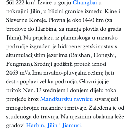
561 222 km². Izvire u gorju
Changbai
u
pokrajini Jilin, u blizini granice između Kine i
Sjeverne Koreje. Plovna je oko 1440 km (za
brodove do Harbina, za manja plovila do grada
Jilina). Na prijelazu iz planinskoga u nizinsko
područje izgrađen je hidroenergetski sustav s
akumulacijskim jezerima (Baishan, Hongshi,
Fengman). Srednji godišnji protok iznosi
2463 m³/s. Ima nivalno-pluvijalni režim; ljeti
često poplavi velika područja. Glavni joj je
pritok Nen. U srednjem i donjem dijelu toka
protječe kroz
Mandžursku ravnicu
stvarajući
mnogobrojne meandre i mrtvaje. Zaleđena je od
studenoga do travnja. Na njezinim obalama leže
gradovi
Harbin
,
Jilin
i
Jiamusi
.