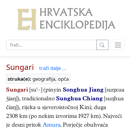
Sungari
traži dalje ...
struka(e):
geografija, opća
Sungari
[su'~] (pinyin
Songhua Jiang
[suŋxua
iaŋ]), tradicionalno
Sunghua Chiang
[suŋhua
čiaŋ]), rijeka u sjeveroistočnoj Kini; duga
2308 km (po nekim izvorima 1927 km). Najveći
je desni pritok
Amura
. Porječje obuhvaća