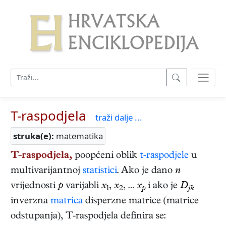
T-raspodjela
traži dalje ...
struka(e):
matematika
T-raspodjela,
poopćeni oblik
t-raspodjele
u
multivarijantnoj
statistici
. Ako je dano
n
vrijednosti
p
varijabli
x
,
x
, …
x
i ako je
D
1
2
p
jk
inverzna
matrica
disperzne matrice (matrice
odstupanja), T-raspodjela definira se: