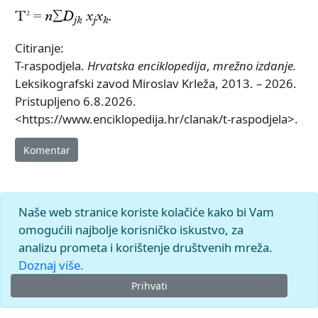
T² =
n
∑
D
x
x
.
jk
j
k
Citiranje:
T-raspodjela.
Hrvatska enciklopedija
,
mrežno izdanje.
Leksikografski zavod Miroslav Krleža, 2013. – 2026.
Pristupljeno 6.8.2026.
<https://www.enciklopedija.hr/clanak/t-raspodjela>.
Komentar
Naše web stranice koriste kolačiće kako bi Vam
omogućili najbolje korisničko iskustvo, za
analizu prometa i korištenje društvenih mreža.
Doznaj više.
Prihvati
© 2026.
Leksikografski zavod
Miroslav Krleža