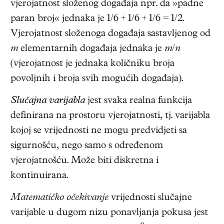
vjerojatnost složenog događaja npr. da »padne
paran broj« jednaka je 1/6 + 1/6 + 1/6 = 1/2.
Vjerojatnost složenoga događaja sastavljenog od
m
elementarnih događaja jednaka je
m
/
n
(vjerojatnost je jednaka količniku broja
povoljnih i broja svih mogućih događaja).
Slučajna varijabla
jest svaka realna funkcija
definirana na prostoru vjerojatnosti, tj. varijabla
kojoj se vrijednosti ne mogu predvidjeti sa
sigurnošću, nego samo s određenom
vjerojatnošću. Može biti diskretna i
kontinuirana.
Matematičko očekivanje
vrijednosti slučajne
varijable u dugom nizu ponavljanja pokusa jest