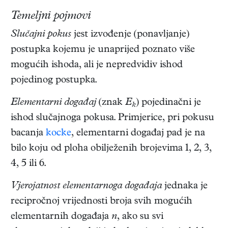
Temeljni pojmovi
Slučajni pokus
jest izvođenje (ponavljanje)
postupka kojemu je unaprijed poznato više
mogućih ishoda, ali je nepredvidiv ishod
pojedinog postupka.
Elementarni događaj
(znak
E
) pojedinačni je
k
ishod slučajnoga pokusa. Primjerice, pri pokusu
bacanja
kocke
, elementarni događaj pad je na
bilo koju od ploha obilježenih brojevima 1, 2, 3,
4, 5 ili 6.
Vjerojatnost elementarnoga događaja
jednaka je
recipročnoj vrijednosti broja svih mogućih
elementarnih događaja
n
, ako su svi