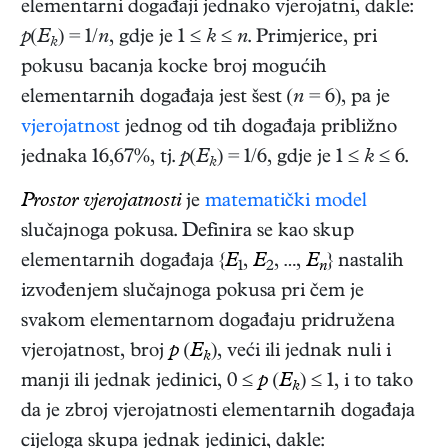
elementarni događaji jednako vjerojatni, dakle:
p
(
E
) = 1/
n
, gdje je 1 ≤
k
≤
n
. Primjerice, pri
k
pokusu bacanja kocke broj mogućih
elementarnih događaja jest šest (
n
= 6), pa je
vjerojatnost
jednog od tih događaja približno
jednaka 16,67%, tj.
p
(
E
) = 1/6, gdje je 1 ≤
k
≤ 6.
k
Prostor vjerojatnosti
je
matematički model
slučajnoga pokusa. Definira se kao skup
elementarnih događaja {
E
,
E
, …,
E
} nastalih
1
2
n
izvođenjem slučajnoga pokusa pri čem je
svakom elementarnom događaju pridružena
vjerojatnost, broj
p
(
E
), veći ili jednak nuli i
k
manji ili jednak jedinici, 0 ≤
p
(
E
) ≤ 1, i to tako
k
da je zbroj vjerojatnosti elementarnih događaja
cijeloga skupa jednak jedinici, dakle: