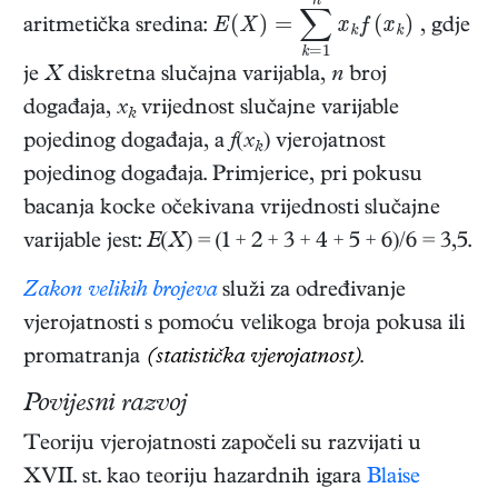
E
(
X
)
=
∑
k
=
1
n
x
k
f
(
x
k
)
aritmetička sredina:
, gdje
je
X
diskretna slučajna varijabla,
n
broj
događaja,
x
vrijednost slučajne varijable
k
pojedinog događaja, a
f
(
x
) vjerojatnost
k
pojedinog događaja. Primjerice, pri pokusu
bacanja kocke očekivana vrijednosti slučajne
varijable jest:
E
(
X
) = (1 + 2 + 3 + 4 + 5 + 6)/6 = 3,5.
Zakon velikih brojeva
služi za određivanje
vjerojatnosti s pomoću velikoga broja pokusa ili
promatranja
(statistička vjerojatnost).
Povijesni razvoj
Teoriju vjerojatnosti započeli su razvijati u
XVII. st. kao teoriju hazardnih igara
Blaise