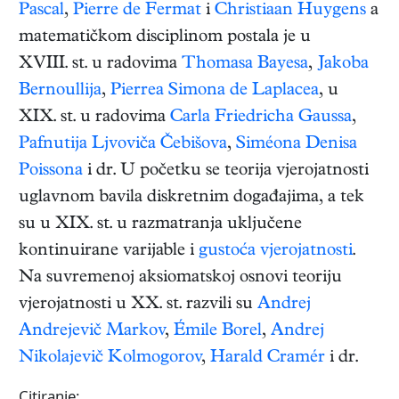
Pascal
,
Pierre de Fermat
i
Christiaan Huygens
a
matematičkom disciplinom postala je u
XVIII. st. u radovima
Thomasa Bayesa
,
Jakoba
Bernoullija
,
Pierrea Simona de Laplacea
, u
XIX. st. u radovima
Carla Friedricha Gaussa
,
Pafnutija Ljvoviča Čebišova
,
Siméona Denisa
Poissona
i dr. U početku se teorija vjerojatnosti
uglavnom bavila diskretnim događajima, a tek
su u XIX. st. u razmatranja uključene
kontinuirane varijable i
gustoća vjerojatnosti
.
Na suvremenoj aksiomatskoj osnovi teoriju
vjerojatnosti u XX. st. razvili su
Andrej
Andrejevič Markov
,
Émile Borel
,
Andrej
Nikolajevič Kolmogorov
,
Harald Cramér
i dr.
Citiranje: