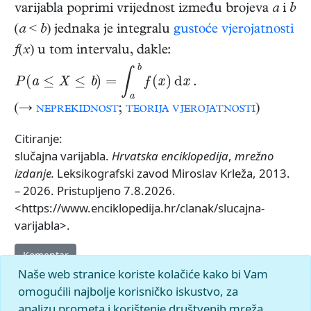
varijabla poprimi vrijednost između brojeva
a
i
b
(
a
<
b
) jednaka je integralu
gustoće vjerojatnosti
f
(
x
) u tom intervalu, dakle:
P
(
a
≤
X
≤
b
)
=
∫
a
b
f
(
x
)
d
x
.
(→
neprekidnost
;
teorija vjerojatnosti
)
Citiranje:
slučajna varijabla.
Hrvatska enciklopedija
,
mrežno
izdanje.
Leksikografski zavod Miroslav Krleža, 2013.
– 2026. Pristupljeno 7.8.2026.
<https://www.enciklopedija.hr/clanak/slucajna-
varijabla>.
Komentar
Naše web stranice koriste kolačiće kako bi Vam
omogućili najbolje korisničko iskustvo, za
analizu prometa i korištenje društvenih mreža.