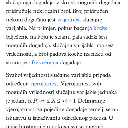
slučajnoga događaja iz skupa mogućih događaja
pridružuje neki realni broj. Broj pridružen
nekom događaju jest
vrijednost
slučajne
varijable. Na primjer, pokus bacanja
kocke
i
bilježenje na koju je stranu pala sadrži šest
mogućih događaja, slučajna varijabla ima šest
vrijednosti, a broj padova kocke na neku od
strana jest
frekvencija
događaja.
Svakoj vrijednosti slučajne varijable pripada
određena
vjerojatnost
. Vjerojatnost svih
mogućih vrijednosti slučajne varijable jednaka
je jedan, tj.
P
(–∞ ≤
X
≤ ∞) = 1. Definiranje
vjerojatnosti za pojedine događaje temelji se na
iskustvu u istraživanju određenog pokusa. U
najjednostavnijem pokusu svi su mogući