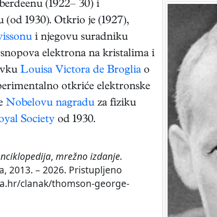
Aberdeenu (1922– 30) i
(od 1930). Otkrio je (1927),
vissonu
i njegovu suradniku
snopova elektrona na kristalima i
tavku
Louisa Victora de Broglia
o
perimentalno otkriće elektronske
je
Nobelovu nagradu
za fiziku
oyal Society
od 1930.
nciklopedija
,
mrežno izdanje.
a, 2013. – 2026. Pristupljeno
ija.hr/clanak/thomson-george-