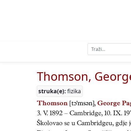
Thomson, Georg
struka(e):
fizika
Thomson
[tɔ'msən],
George Pa
3. V. 1892
–
Cambridge
,
10. IX. 1
Školovao se u Cambridgeu, gdje je