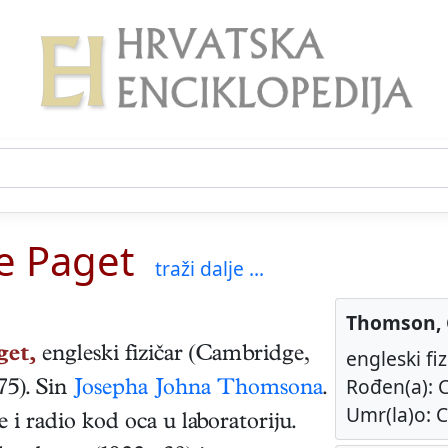
e Paget
traži dalje ...
Thomson, 
get,
engleski
fizičar
(
Cambridge
,
engleski fiz
Rođen(a): C
975
). Sin
Josepha Johna Thomsona
.
Umr(la)o: C
 i radio kod oca u laboratoriju.