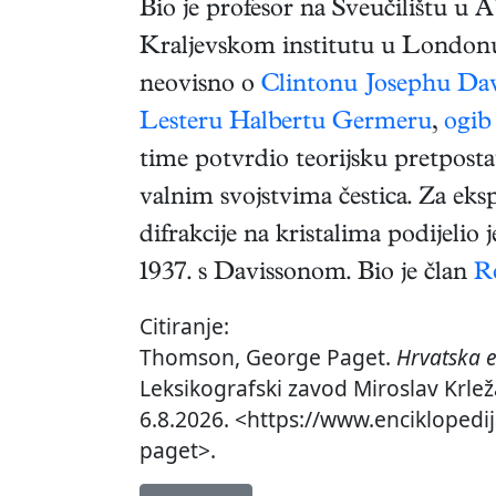
Bio je profesor na Sveučilištu u 
Kraljevskom institutu u Londonu 
neovisno o
Clintonu Josephu Da
Lesteru Halbertu Germeru
,
ogib
time potvrdio teorijsku pretpos
valnim svojstvima čestica. Za eks
difrakcije na kristalima podijelio 
1937. s Davissonom. Bio je član
R
Citiranje:
Thomson, George Paget.
Hrvatska e
Leksikografski zavod Miroslav Krlež
6.8.2026. <https://www.encikloped
paget>.