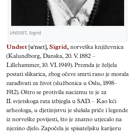
UNDSET, Sigrid
Undset
[ʉ'nsɛt],
Sigrid,
norveška
književnica
(
Kalundborg, Danska
,
20. V. 1882
–
Lillehammer
,
10. VI. 1949
). Premda je željela
postati slikarica, zbog očeve smrti rano je morala
zarađivati za život (službenica u Oslu, 1898–
1912). Oštro se protivila nacizmu te je za
II. svjetskoga rata izbjegla u SAD. – Kao kći
arheologa, u djetinjstvu je slušala priče i legende
iz norveške povijesti, što je znatno utjecalo na
njezino djelo. Započela je spisateljsku karijeru