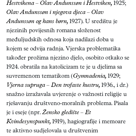
Hestvikena – Olav Andunssøn i Hestviken,
1925;
Olav Andunssøn i njegova djeca – Olav
Andunssøn og hans børn,
1927
). U središtu je
njezinih povijesnih romana složenost
međuljudskih odnosa koja nadilazi doba u
kojem se odvija radnja. Vjerska problematika
također prožima njezino djelo, osobito otkako se
1924. obratila na katolicizam te je u djelima sa
suvremenom tematikom (
Gymnadenia,
1929;
Vjerna supruga – Den trofaste hustru,
1936.
, i dr.)
snažno izražavala uvjerenje o važnosti religije u
rješavanju društveno-moralnih problema. Pisala
je i eseje (npr.
Žensko gledište – Et
Kvindesynspunkt,
1919
), hagiografije i memoare
te aktivno sudjelovala u društvenim