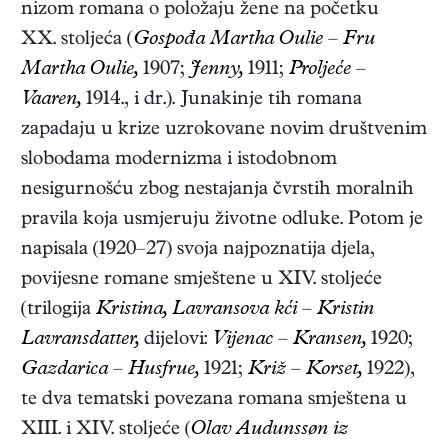
nizom romana o položaju žene na početku
XX. stoljeća (
Gospođa Martha Oulie – Fru
Martha Oulie,
1907;
Jenny,
1911;
Proljeće –
Vaaren,
1914.
, i dr.). Junakinje tih romana
zapadaju u krize uzrokovane novim društvenim
slobodama modernizma i istodobnom
nesigurnošću zbog nestajanja čvrstih moralnih
pravila koja usmjeruju životne odluke. Potom je
napisala (1920–27) svoja najpoznatija djela,
povijesne romane smještene u XIV. stoljeće
(trilogija
Kristina, Lavransova kći – Kristin
Lavransdatter,
dijelovi:
Vijenac – Kransen,
1920;
Gazdarica – Husfrue,
1921;
Križ – Korset,
1922
),
te dva tematski povezana romana smještena u
XIII. i XIV. stoljeće (
Olav Audunssøn iz