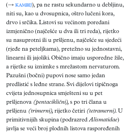
(→
kambij
), pa ne rastu sekundarno u debljinu,
niti su, kao u dvosupnica, oštro lučeni kora,
drvo i srčika. Listovi su većinom poredani
izmjenično (najčešće u dva ili tri reda), rijetko
su nasuprotni ili u pršljenu, najčešće su sjedeći
(rjeđe na peteljkama), pretežno su jednostavni,
linearni ili jajoliki. Obično imaju usporedne žile,
a rijetke su iznimke s mrežastom nervaturom.
Pazušni (bočni) pupovi nose samo jedan
predlistić s leđne strane. Svi dijelovi tipičnoga
cvijeta jednosupnica smješteni su u pet
pršljenova
(pentaciklični),
s po tri člana u
pršljenu
(trimerni),
rijetko četiri
(tetramerni)
. U
primitivnijih skupina (podrazred
Alismatidae
)
javlja se veći broj plodnih listova raspoređenih