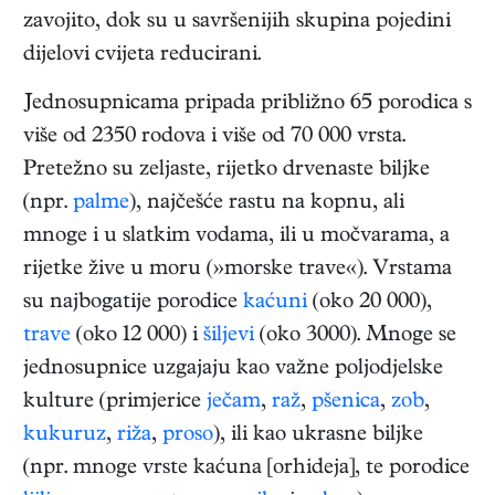
zavojito, dok su u savršenijih skupina pojedini
dijelovi cvijeta reducirani.
Jednosupnicama pripada približno 65 porodica s
više od 2350 rodova i više od 70 000 vrsta.
Pretežno su zeljaste, rijetko drvenaste biljke
(npr.
palme
), najčešće rastu na kopnu, ali
mnoge i u slatkim vodama, ili u močvarama, a
rijetke žive u moru (»morske trave«). Vrstama
su najbogatije porodice
kaćuni
(oko 20 000),
trave
(oko 12 000) i
šiljevi
(oko 3000). Mnoge se
jednosupnice uzgajaju kao važne poljodjelske
kulture (primjerice
ječam
,
raž
,
pšenica
,
zob
,
kukuruz
,
riža
,
proso
), ili kao ukrasne biljke
(npr. mnoge vrste kaćuna [orhideja], te porodice