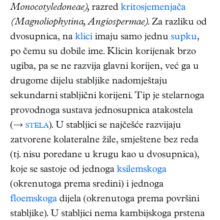
Monocotyledoneae),
razred
kritosjemenjača
(Magnoliophytina, Angiospermae)
. Za razliku od
dvosupnica, na
klici
imaju samo jednu
supku
,
po čemu su dobile ime. Klicin korijenak brzo
ugiba, pa se ne razvija glavni korijen, već ga u
drugome dijelu stabljike nadomještaju
sekundarni stabljični korijeni. Tip je stelarnoga
provodnoga sustava jednosupnica atakostela
(→
stela
). U stabljici se najčešće razvijaju
zatvorene kolateralne žile, smještene bez reda
(tj. nisu poredane u krugu kao u dvosupnica),
koje se sastoje od jednoga
ksilemskoga
(okrenutoga prema sredini) i jednoga
floemskoga
dijela (okrenutoga prema površini
stabljike). U stabljici nema kambijskoga prstena