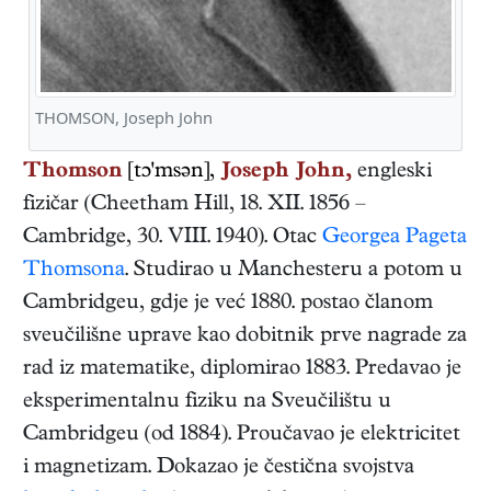
THOMSON, Joseph John
Thomson
[tɔ'msən],
Joseph John,
engleski
fizičar
(
Cheetham Hill
,
18. XII. 1856
–
Cambridge
,
30. VIII. 1940
). Otac
Georgea Pageta
Thomsona
. Studirao u Manchesteru a potom u
Cambridgeu, gdje je već 1880. postao članom
sveučilišne uprave kao dobitnik prve nagrade za
rad iz matematike, diplomirao 1883. Predavao je
eksperimentalnu fiziku na Sveučilištu u
Cambridgeu (od 1884). Proučavao je elektricitet
i magnetizam. Dokazao je čestična svojstva