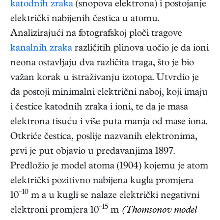
katodnih zraka
(snopova elektrona) i postojanje
električki nabijenih čestica u atomu.
Analizirajući na fotografskoj ploči tragove
kanalnih zraka
različitih plinova uočio je da ioni
neona ostavljaju dva različita traga, što je bio
važan korak u istraživanju izotopa. Utvrdio je
da postoji minimalni električni naboj, koji imaju
i čestice katodnih zraka i ioni, te da je masa
elektrona tisuću i više puta manja od mase iona.
Otkriće čestica, poslije nazvanih elektronima,
prvi je put objavio u predavanjima 1897.
Predložio je model atoma (1904) kojemu je atom
električki pozitivno nabijena kugla promjera
−10
10
m a u kugli se nalaze električki negativni
−15
elektroni promjera 10
m
(Thomsonov model