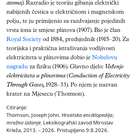
atoma)
. Razradio je teoriju gibanja električki
nabijenih čestica u električnom i magnetskom
polju, te ju primijenio za razdvajanje pojedinih
vrsta iona iz smjese plinova (1907). Bio je član
Royal Society
od 1884, predsjednik (1915–20). Za
teorijska i praktična istraživanja vodljivosti
elektriciteta u plinovima dobio je
Nobelovu
nagradu
za fiziku (1906). Glavno djelo:
Vođenje
elektriciteta u plinovima
(
Conduction of Electricity
Through Gases,
1928–33)
. Po njem je nazvan
krater na Mjesecu (Thomson).
Citiranje:
Thomson, Joseph John.
Hrvatska enciklopedija
,
mrežno izdanje.
Leksikografski zavod Miroslav
Krleža, 2013. – 2026. Pristupljeno 9.8.2026.