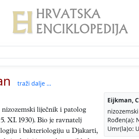
an
traži dalje ...
Eijkman, C
nizozemski
liječnik i patolog
nizozemski 
Rođen(a): N
,
5. XI. 1930
). Bio je ravnatelj
Umr(la)o: U
logiju i bakteriologiju u Djakarti,