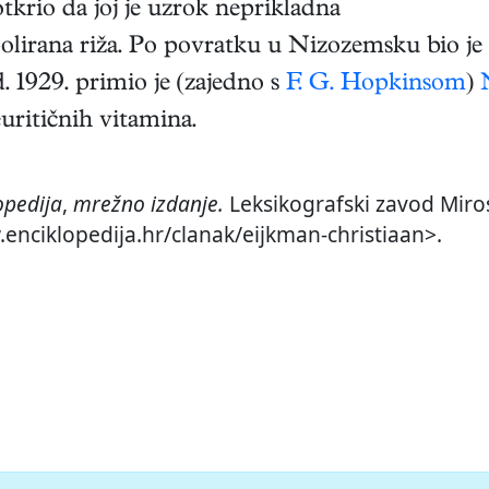
otkrio da joj je uzrok neprikladna
 polirana riža. Po povratku u Nizozemsku bio je
 1929. primio je (zajedno s
F. G. Hopkinsom
)
euritičnih vitamina.
opedija
,
mrežno izdanje.
Leksikografski zavod Miros
.enciklopedija.hr/clanak/eijkman-christiaan>.