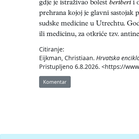
gdje je istraživao bolest
beriberi
i 
prehrana kojoj je glavni sastojak
sudske medicine u Utrechtu. God.
ili medicinu, za otkriće tzv. antin
Citiranje:
Eijkman, Christiaan.
Hrvatska encikl
Pristupljeno 6.8.2026. <https://www
Komentar