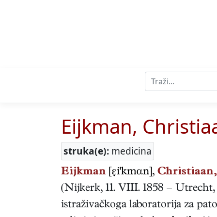
Eijkman, Christia
struka(e):
medicina
Eijkman
[i'kmαn],
Christiaan,
(
Nijkerk
,
11. VIII. 1858
–
Utrecht
istraživačkoga laboratorija za pato