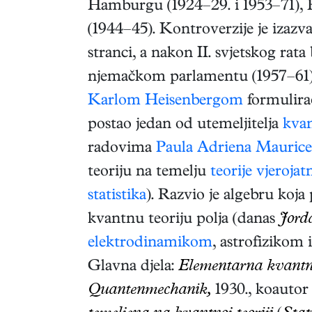
Hamburgu (1924–29. i 1953–71), 
(1944–45). Kontroverzije je izazva
stranci, a nakon II. svjetskog rat
njemačkom parlamentu (1957–61)
Karlom Heisenbergom
formulira
postao jedan od utemeljitelja
kva
radovima
Paula Adriena Maurice
teoriju na temelju
teorije vjerojat
statistika
). Razvio je algebru koj
kvantnu teoriju polja (danas
Jord
elektrodinamikom
, astrofizikom 
Glavna djela:
Elementarna kvant
Quantenmechanik,
1930., koautor