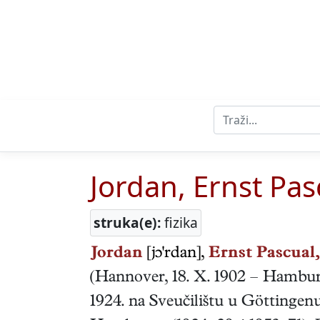
Jordan, Ernst Pas
struka(e):
fizika
Jordan
[jɔ'rdan],
Ernst Pascual,
(
Hannover
,
18. X. 1902
–
Hambu
1924. na Sveučilištu u Göttingenu