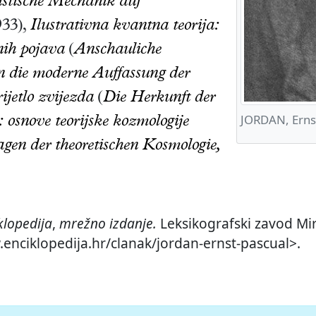
istische Mechanik auf
33),
Ilustrativna kvantna teorija:
nih pojava
(
Anschauliche
n die moderne Auffassung der
ijetlo zvijezda
(
Die Herkunft der
JORDAN, Erns
: osnove teorijske kozmologije
gen der theoretischen Kosmologie,
klopedija
,
mrežno izdanje.
Leksikografski zavod Mir
.enciklopedija.hr/clanak/jordan-ernst-pascual>.