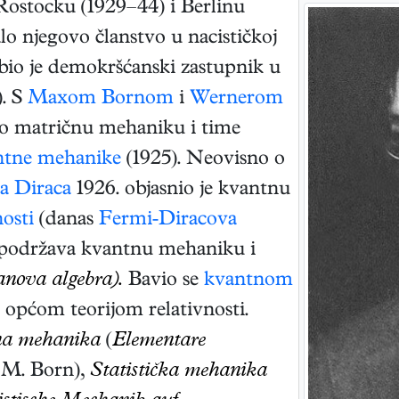
Rostocku (1929–44) i Berlinu
lo njegovo članstvo u nacističkoj
a bio je demokršćanski zastupnik u
. S
Maxom Bornom
i
Wernerom
o matričnu mehaniku i time
ntne mehanike
(1925). Neovisno o
a Diraca
1926. objasnio je kvantnu
nosti
(danas
Fermi-Diracova
a podržava kvantnu mehaniku i
anova algebra).
Bavio se
kvantnom
i općom teorijom relativnosti.
na mehanika
(
Elementare
 M. Born),
Statistička mehanika