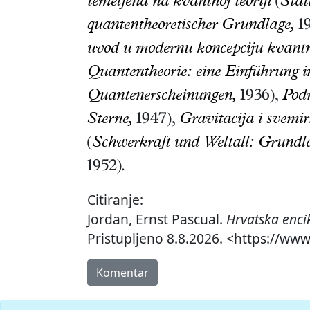
temeljena na kvantnoj teoriji
(
Stat
quantentheoretischer Grundlage,
19
uvod u modernu koncepciju kvant
Quantentheorie: eine Einführung i
Quantenerscheinungen,
1936),
Podr
Sterne,
1947),
Gravitacija i svemir
(
Schwerkraft und Weltall: Grundla
1952)
.
Citiranje:
Jordan, Ernst Pascual.
Hrvatska enci
Pristupljeno 8.8.2026. <https://www
Komentar