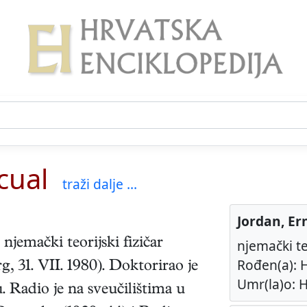
cual
traži dalje ...
Jordan, Er
njemački
teorijski fizičar
njemački teo
Rođen(a): H
rg
,
31. VII. 1980
). Doktorirao je
Umr(la)o: H
. Radio je na sveučilištima u